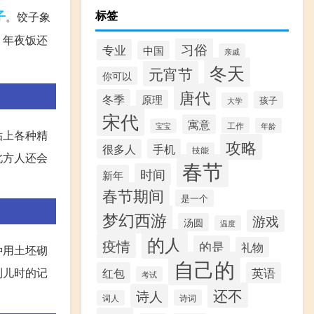
标签
子
。饺子象
，年夜饭还
习俗
专业
中国
亲戚
冬天
元宵节
你可以
唐代
冬季
原理
孩子
大学
宋代
寓意
工作
年龄
宝宝
贴上各种精
攻略
很多人
手机
技能
北方人还会
春节
时间
新年
春节期间
是一个
梦幻西游
游戏
汤圆
温度
的人
疫情
的是
礼物
种用土坯砌
自己的
红包
英语
到儿时的记
考试
还不
诗人
诗词
词人