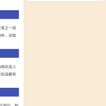
拌菜之一就
独特，还能
为彼此送上
庭的温暖和
个部位，制