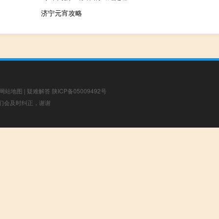
济宁元宵攻略
网站地图
|
疑难解答
陕ICP备05009492号
，我们会及时纠正，谢谢