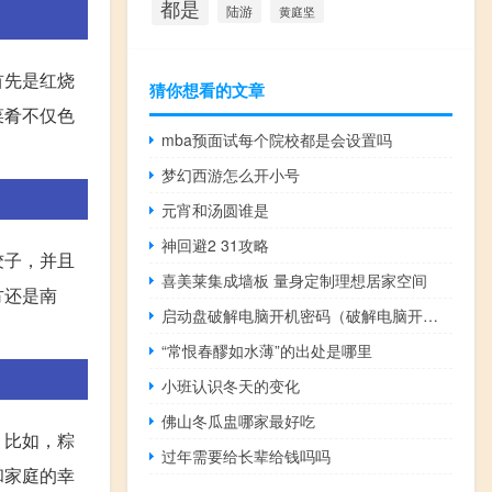
都是
陆游
黄庭坚
首先是红烧
猜你想看的文章
菜肴不仅色
mba预面试每个院校都是会设置吗
梦幻西游怎么开小号
元宵和汤圆谁是
神回避2 31攻略
饺子，并且
喜美莱集成墙板 量身定制理想居家空间
方还是南
启动盘破解电脑开机密码（破解电脑开机密码）
“常恨春醪如水薄”的出处是哪里
小班认识冬天的变化
佛山冬瓜盅哪家最好吃
。比如，粽
过年需要给长辈给钱吗吗
和家庭的幸