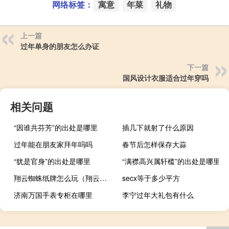
网络标签：
寓意
年菜
礼物
上一篇
过年单身的朋友怎么办证
下一篇
国风设计衣服适合过年穿吗
相关问题
“因谁共芬芳”的出处是哪里
插几下就射了什么原因
过年能在朋友家拜年吗吗
春节后怎样保存大蒜
“犹是官身”的出处是哪里
“满襟高兴属轩槛”的出处是哪里
翔云蜘蛛纸牌怎么玩（翔云蜘蛛纸牌接龙）
secx等于多少平方
济南万国手表专柜在哪里
李宁过年大礼包有什么