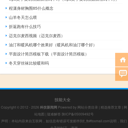
程潇身材胸围85什么概念
山羊冬天怎么喂
折返跑有什么技巧
迈克尔麦西视频（迈克尔麦西）
油汀和暖风机哪个效果好（暖风机和油汀哪个好）
平面设计简历模板下载（平面设计简历模板）
冬天穿丝袜比较暖和吗
技能大全
Copyright © 2012 - 2026
科技新闻网
Powered by
网站分类目录
|
精选推荐文章
|
网
站地图
|
疑难解答
陕ICP备05009492号
声明：本站内容来自互联网，如信息有错误可发邮件到f_fb#foxmail.com说明，我们
会及时纠正，谢谢