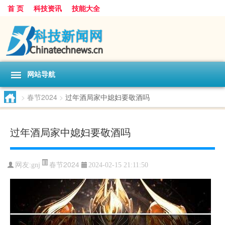
首 页
科技资讯
技能大全
网站导航
>
春节2024
>
过年酒局家中媳妇要敬酒吗
过年酒局家中媳妇要敬酒吗
春节2024
网友:
gnj
2024-02-15 21:11:50