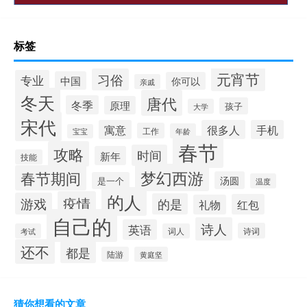
标签
元宵节
习俗
专业
中国
你可以
亲戚
冬天
唐代
冬季
原理
孩子
大学
宋代
寓意
很多人
手机
工作
年龄
宝宝
春节
攻略
时间
新年
技能
梦幻西游
春节期间
汤圆
是一个
温度
的人
疫情
游戏
的是
红包
礼物
自己的
诗人
英语
诗词
考试
词人
还不
都是
陆游
黄庭坚
猜你想看的文章