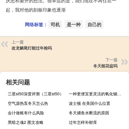
厌恶和避开的想法。很幸运的是，我们现在不再住在一
起，我对他的刻板印象也逐渐
网络标签：
司机
是一种
自己的
上一篇
改龙鳞尾灯能过年检吗
下一篇
冬天能花盆吗
相关问题
三星st50深度评测（三星st50）
一种更便宜更灵活的氧化铟锡替代品
空气源热泵冬天怎么热
波士顿 在美国什么位置
会计做账有什么风险
冬天捕鱼水断流的原因
黑暗之魂2 图文攻略
过年怎样补财库