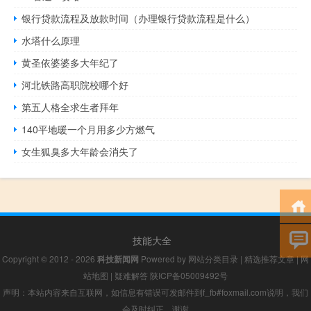
银行贷款流程及放款时间（办理银行贷款流程是什么）
水塔什么原理
黄圣依婆婆多大年纪了
河北铁路高职院校哪个好
第五人格全求生者拜年
140平地暖一个月用多少方燃气
女生狐臭多大年龄会消失了
技能大全
Copyright © 2012 - 2026
科技新闻网
Powered by
网站分类目录
|
精选推荐文章
|
网
站地图
|
疑难解答
陕ICP备05009492号
声明：本站内容来自互联网，如信息有错误可发邮件到f_fb#foxmail.com说明，我们
会及时纠正，谢谢