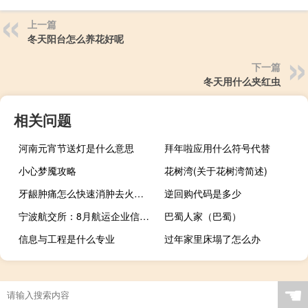
上一篇
冬天阳台怎么养花好呢
下一篇
冬天用什么夹红虫
相关问题
河南元宵节送灯是什么意思
拜年啦应用什么符号代替
小心梦魇攻略
花树湾(关于花树湾简述)
牙龈肿痛怎么快速消肿去火吃什么食物（牙龈肿痛怎么快速消肿去火）
逆回购代码是多少
宁波航交所：8月航运企业信心指数环比回升
巴蜀人家（巴蜀）
信息与工程是什么专业
过年家里床塌了怎么办
☚