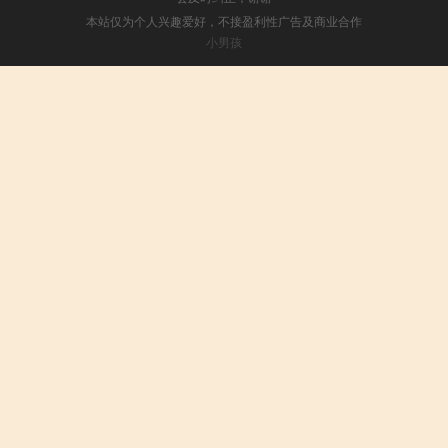
本站仅为个人兴趣爱好，不接盈利性广告及商业合作
小男孩