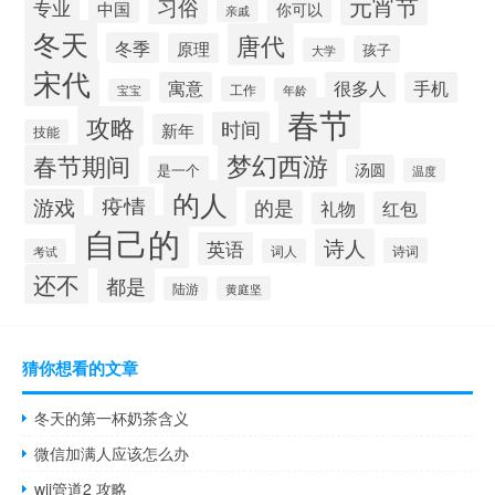
元宵节
习俗
专业
中国
你可以
亲戚
冬天
唐代
冬季
原理
孩子
大学
宋代
寓意
很多人
手机
工作
年龄
宝宝
春节
攻略
时间
新年
技能
梦幻西游
春节期间
汤圆
是一个
温度
的人
疫情
游戏
的是
红包
礼物
自己的
诗人
英语
诗词
考试
词人
还不
都是
陆游
黄庭坚
猜你想看的文章
冬天的第一杯奶茶含义
微信加满人应该怎么办
wii管道2 攻略