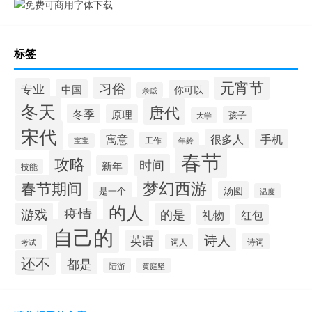
标签
元宵节
习俗
专业
中国
你可以
亲戚
冬天
唐代
冬季
原理
孩子
大学
宋代
寓意
很多人
手机
工作
年龄
宝宝
春节
攻略
时间
新年
技能
梦幻西游
春节期间
汤圆
是一个
温度
的人
疫情
游戏
的是
红包
礼物
自己的
诗人
英语
诗词
考试
词人
还不
都是
陆游
黄庭坚