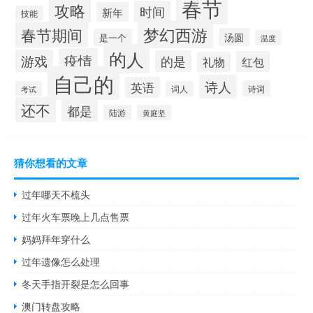
春节
攻略
时间
新年
技能
梦幻西游
春节期间
汤圆
是一个
温度
的人
疫情
游戏
的是
红包
礼物
自己的
诗人
英语
诗词
考试
词人
还不
都是
陆游
黄庭坚
猜你想看的文章
过年哪天不梳头
过年火车票晚上几点售票
妈妈拜年穿什么
过年遗像怎么处理
冬天手指开裂是怎么回事
澳门转盘攻略