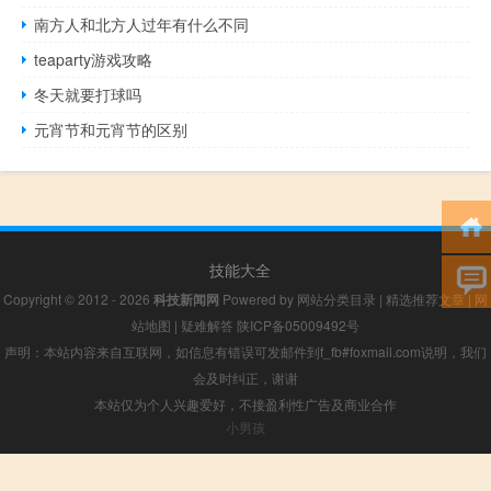
南方人和北方人过年有什么不同
teaparty游戏攻略
冬天就要打球吗
元宵节和元宵节的区别
技能大全
Copyright © 2012 - 2026
科技新闻网
Powered by
网站分类目录
|
精选推荐文章
|
网
站地图
|
疑难解答
陕ICP备05009492号
声明：本站内容来自互联网，如信息有错误可发邮件到f_fb#foxmail.com说明，我们
会及时纠正，谢谢
本站仅为个人兴趣爱好，不接盈利性广告及商业合作
小男孩