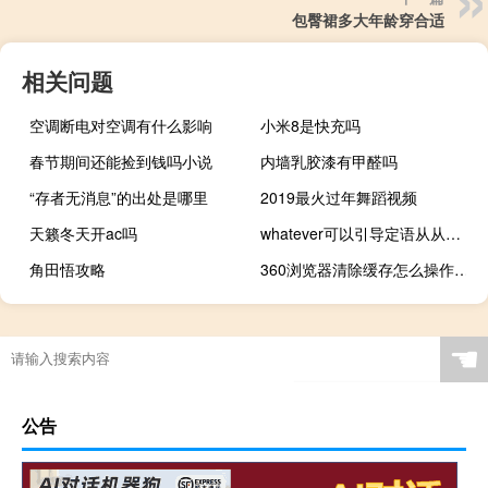
包臀裙多大年龄穿合适
相关问题
空调断电对空调有什么影响
小米8是快充吗
春节期间还能捡到钱吗小说
内墙乳胶漆有甲醛吗
“存者无消息”的出处是哪里
2019最火过年舞蹈视频
天籁冬天开ac吗
whatever可以引导定语从从句吗
角田悟攻略
360浏览器清除缓存怎么操作电脑（360浏览器如何清除缓存）
☚
公告