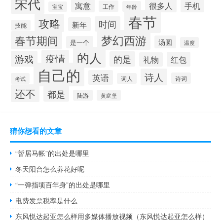
宋代
寓意
很多人
手机
工作
年龄
宝宝
春节
攻略
时间
新年
技能
梦幻西游
春节期间
汤圆
是一个
温度
的人
疫情
游戏
的是
红包
礼物
自己的
诗人
英语
诗词
考试
词人
还不
都是
陆游
黄庭坚
猜你想看的文章
“暂居马帐”的出处是哪里
冬天阳台怎么养花好呢
“一弹指顷百年身”的出处是哪里
电费发票税率是什么
东风悦达起亚怎么样用多媒体播放视频（东风悦达起亚怎么样）