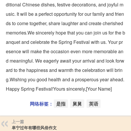
ditional Chinese dishes, festive decorations, and joyful m
usic. It will be a perfect opportunity for our family and frien
ds to come together, share laughter and create cherished
memories.We sincerely hope that you can join us for the b
anquet and celebrate the Spring Festival with us. Your pr
esence will make the occasion even more memorable an
d meaningful. We eagerly await your arrival and look forw
ard to the happiness and warmth the celebration will brin
g.Wishing you good health and a prosperous year ahead.
Happy Spring Festival!Yours sincerely,[Your Name]
网络标签：
是指
舅舅
英语
上一篇
阜宁过年有哪些风俗作文