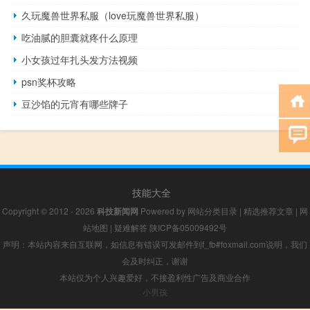
久玩魔兽世界私服（love玩魔兽世界私服）
吃油腻的胆囊就疼什么原理
小女孩过年扎头发方法视频
psn奖杯攻略
豆沙馅的元宵有哪些牌子
技能大全
Copyright © 2012 - 2026
科技新闻网
Powered by
网站分类目录
|
精选推荐文章
|
网
站地图
|
疑难解答
陕ICP备05009492号
声明：本站内容来自互联网，如信息有错误可发邮件到f_fb#foxmail.com说明，我们
会及时纠正，谢谢
本站仅为个人兴趣爱好，不接盈利性广告及商业合作
小男孩