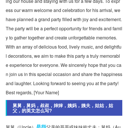
ing our house and staying with us for a few days. To expr
ess our warm welcome and celebration for his arrival, we
have planned a grand party filled with joy and excitement.
The party will be a perfect opportunity for friends and famil
y to gather together and create unforgettable memories.
With an array of delicious food, lively music, and delightfu
l decorations, we aim to make this party a truly memorabl
e experience for everyone. We sincerely hope that you ca
n join us in this special occasion and share the happiness
and laughter. Looking forward to seeing you at the party!
Best regards, [Your Name]
舅舅，舅妈，叔叔，婶婶，姨妈，姨夫，姑姑，姑
父，的英文怎么写?
是指
舅舅（Uncle）
父亲的哥哥或妹妹的丈夫；舅妈（Au