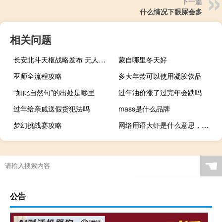
下一篇
什么情况下眼屎会多
相关问题
长安北斗天枢战略发布 无人驾驶不在是梦想
蒙自哪里冬天好
巫师全流程攻略
多大年龄可以使用凝胶饮品
“如此自然句”的出处是哪里
过年油价涨了过完年会跌吗
过年给亲戚送假货犯法吗
mass是什么品牌
梦幻挑战赛攻略
网络用语大虾是什么意思，用来比喻什么什么梗
☚
公告