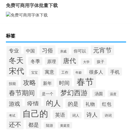
免费可商用字体批量下载
标签
元宵节
习俗
专业
中国
你可以
亲戚
冬天
唐代
冬季
原理
孩子
大学
宋代
寓意
很多人
手机
工作
年龄
宝宝
春节
攻略
时间
新年
技能
梦幻西游
春节期间
汤圆
是一个
温度
的人
疫情
游戏
的是
红包
礼物
自己的
诗人
英语
诗词
考试
词人
还不
都是
陆游
黄庭坚