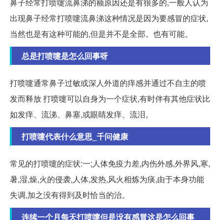
鼻子经常打喷嚏流鼻涕的额原因还是有很多的,一般人认为
出现鼻子经常打喷嚏流鼻涕这种情况是因为要感冒的症状,
当然也是有这种可能的,但是并不是全部。也有可能。
总是打喷嚏是怎么回事呀
打喷嚏通常鼻子过敏或深人外道的痒感并通过不自主的喷
发而释放 打喷嚏可以自身为一个症状,有时伴有其他症状比
如发痒、流涕、鼻塞,或眼睛发痒、流泪。
打喷嚏代表什么意思_千问健康
常见的打喷嚏的症状:一;人体免疫力差,内伤外感,外界风,寒,
暑,湿,燥,火的侵袭,人体,发热,风火相炼为痰,由于本身功能
失调,加之没有得到及时恰当的治。
连续一个月每天打喷嚏但是没有感冒这是怎么回事