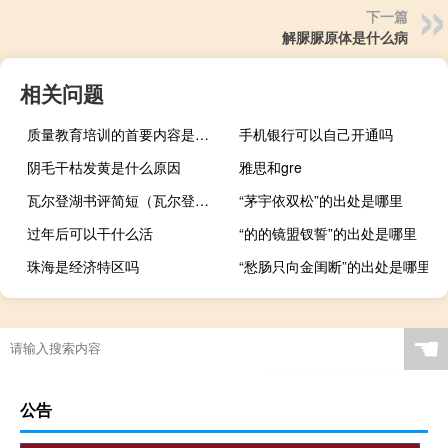
下一篇
解脲脲原体是什么病
相关问题
质量教育培训的首要内容是什么
手机银行可以自己开通吗
阴毛干枯发黄是什么原因
雅思和gre
瓦尔登湖书评简短（瓦尔登湖书评）
“茅宇依双松”的出处是哪里
过年后可以干什么活
“的的镜盟钗誓”的出处是哪里
珠海是经济特区吗
“愁肠只向金闺断”的出处是哪里
☚
公告