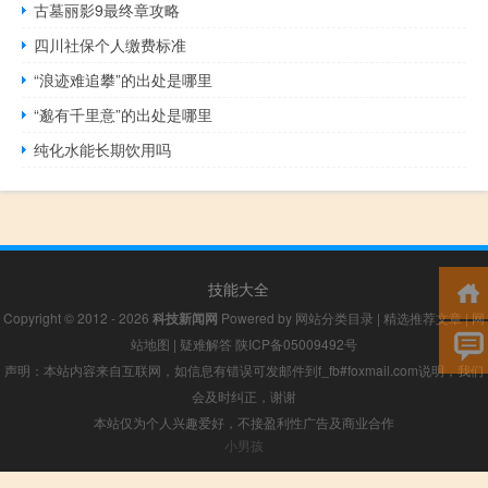
古墓丽影9最终章攻略
四川社保个人缴费标准
“浪迹难追攀”的出处是哪里
“邈有千里意”的出处是哪里
纯化水能长期饮用吗
技能大全
Copyright © 2012 - 2026
科技新闻网
Powered by
网站分类目录
|
精选推荐文章
|
网
站地图
|
疑难解答
陕ICP备05009492号
声明：本站内容来自互联网，如信息有错误可发邮件到f_fb#foxmail.com说明，我们
会及时纠正，谢谢
本站仅为个人兴趣爱好，不接盈利性广告及商业合作
小男孩