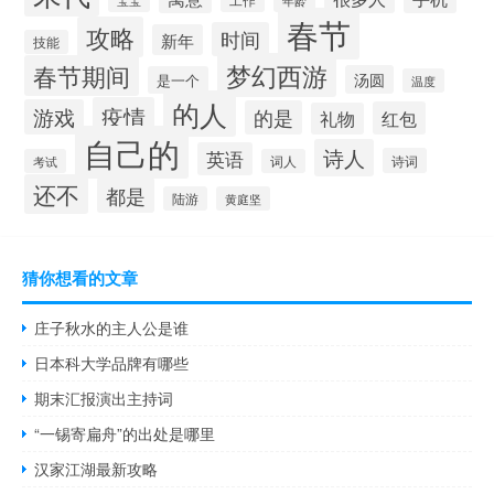
宝宝
春节
攻略
时间
新年
技能
梦幻西游
春节期间
汤圆
是一个
温度
的人
疫情
游戏
的是
红包
礼物
自己的
诗人
英语
诗词
考试
词人
还不
都是
陆游
黄庭坚
猜你想看的文章
庄子秋水的主人公是谁
日本科大学品牌有哪些
期末汇报演出主持词
“一锡寄扁舟”的出处是哪里
汉家江湖最新攻略