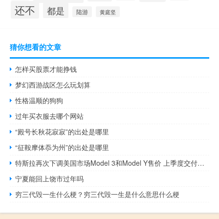
还不
都是
陆游
黄庭坚
猜你想看的文章
怎样买股票才能挣钱
梦幻西游战区怎么玩划算
性格温顺的狗狗
过年买衣服去哪个网站
“殿号长秋花寂寂”的出处是哪里
“征鞍摩体忝为州”的出处是哪里
特斯拉再次下调美国市场Model 3和Model Y售价 上季度交付不及预期
宁夏能回上饶市过年吗
穷三代毁一生什么梗？穷三代毁一生是什么意思什么梗