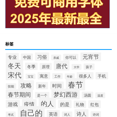
标签
元宵节
习俗
专业
中国
你可以
亲戚
冬天
唐代
冬季
原理
孩子
大学
宋代
寓意
很多人
手机
工作
年龄
宝宝
春节
攻略
时间
新年
技能
梦幻西游
春节期间
汤圆
是一个
温度
的人
疫情
游戏
的是
红包
礼物
自己的
诗人
英语
诗词
考试
词人