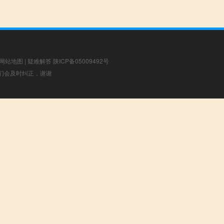
网站地图
|
疑难解答
陕ICP备05009492号
，我们会及时纠正，谢谢