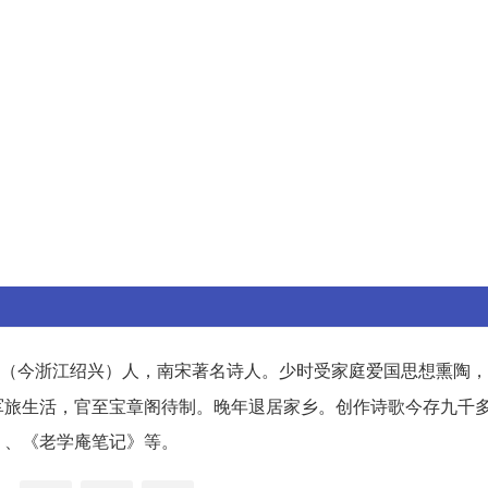
（今浙江绍兴）人，南宋著名诗人。少时受家庭爱国思想熏陶，
军旅生活，官至宝章阁待制。晚年退居家乡。创作诗歌今存九千
》、《老学庵笔记》等。