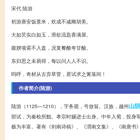
宋代 陆游
初游唐安饭薏米，炊成不减雕胡美。
大如芡实白如玉，滑欲流匙香满屋。
腹腴项脔不入盘，况复餐酪夸甘酸。
东归思之未易得，每以问人人不识。
呜呼，奇材从古弃草菅，君试求之篱落间！
作者简介(陆游)
山阴
陆游（1125—1210），字务观，号放翁。汉族，越州
部试，为秦桧所黜。孝宗时赐进士出身。中年入蜀，投身
极为丰富。著有《剑南诗稿》、《渭南文集》、《南唐书