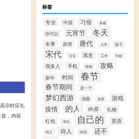
标签
习俗
专业
中国
亲戚
冬天
元宵节
你可以
唐代
冬季
原理
孩子
大学
宋代
寓意
工作
年龄
宝宝
攻略
很多人
手机
技能
春节
时间
新年
春节期间
是一个
梦幻西游
游戏
汤圆
温度
高宗时应礼
的人
疫情
的是
礼物
多首，内容
自己的
红包
英语
考试
还不
诗人
诗词
词人