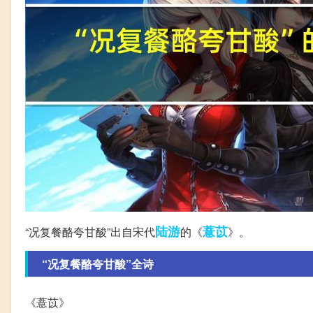
陆游
薏苡
“况复餐酪夸甘酸”出自宋代
的《
》。
“况复餐酪夸甘酸”全诗
《薏苡》