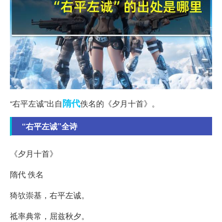
隋代
“右平左诚”出自
佚名的《夕月十首》。
“右平左诚”全诗
《夕月十首》
隋代 佚名
猗欤崇基，右平左诚。
祗率典常，屈兹秋夕。