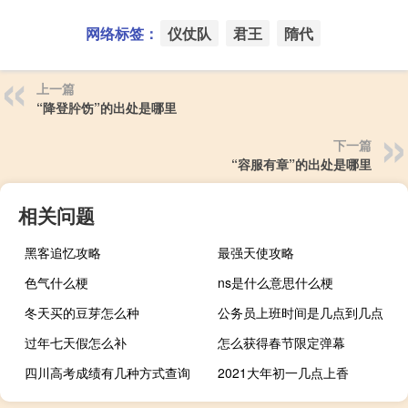
网络标签：
仪仗队
君王
隋代
上一篇
“降登肸饬”的出处是哪里
下一篇
“容服有章”的出处是哪里
相关问题
黑客追忆攻略
最强天使攻略
色气什么梗
ns是什么意思什么梗
冬天买的豆芽怎么种
公务员上班时间是几点到几点
过年七天假怎么补
怎么获得春节限定弹幕
四川高考成绩有几种方式查询
2021大年初一几点上香