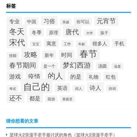
标签
元宵节
习俗
专业
中国
你可以
亲戚
冬天
唐代
冬季
原理
孩子
大学
宋代
寓意
很多人
手机
工作
年龄
宝宝
春节
攻略
时间
新年
技能
梦幻西游
春节期间
汤圆
是一个
温度
的人
疫情
游戏
的是
红包
礼物
自己的
诗人
英语
诗词
考试
词人
还不
都是
陆游
黄庭坚
猜你想看的文章
篮球火2浪漫手牵手最讨厌的角色（篮球火2浪漫手牵手）