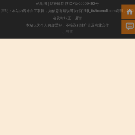
站地图
|
疑难解答
陕ICP备05009492号
声明：本站内容来自互联网，如信息有错误可发邮件到f_fb#foxmail.com说明，我们
会及时纠正，谢谢
本站仅为个人兴趣爱好，不接盈利性广告及商业合作
小男孩