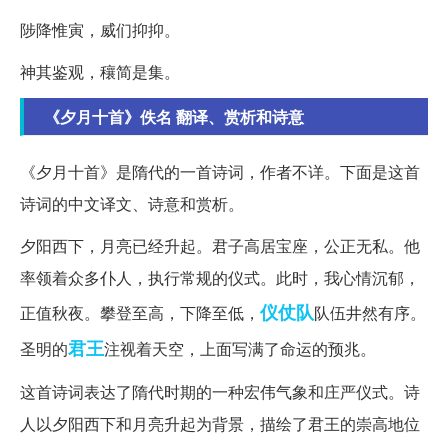
陟降惟寅，威们抑抑。
神其鉴观，穰简是集。
《夕月十首》佚名 翻译、赏析和诗意
《夕月十首》是隋代的一首诗词，作者不详。下面是这首
诗词的中文译文、诗意和赏析。
夕阳西下，月亮已经升起。君子高居宝座，公正无私。他
率领着众多仆人，执行常规的仪式。此时，我心情沉郁，
仪仗队
正值秋夜。攀登至高，下降至低，
队伍井然有序。
君王
圣明的
注视着天空，上面写满了命运的预兆。
这首诗词表达了隋代时期的一种宏伟气象和庄严仪式。诗
人以夕阳西下和月亮升起为背景，描绘了君王的崇高地位