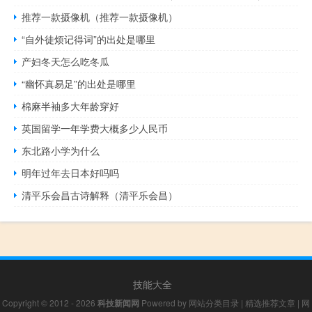
推荐一款摄像机（推荐一款摄像机）
“自外徒烦记得词”的出处是哪里
产妇冬天怎么吃冬瓜
“幽怀真易足”的出处是哪里
棉麻半袖多大年龄穿好
英国留学一年学费大概多少人民币
东北路小学为什么
明年过年去日本好吗吗
清平乐会昌古诗解释（清平乐会昌）
技能大全
Copyright © 2012 - 2026
科技新闻网
Powered by
网站分类目录
|
精选推荐文章
|
网