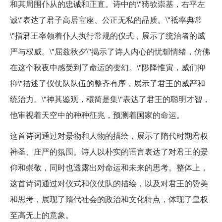
和其周围仆从的忠诚和正直。诗中的\"猗欤崇基，右平左
诚\"表达了君子高居宝座、公正无私的品质。\"祗率典常
\"指君王率领着仆人执行常规的仪式，展示了统治者的威
严与权威。\"屈兹秋夕\"揭示了诗人内心的忧郁情绪，仿佛
在这个秋夜中感受到了命运的变幻。\"陟降惟寅，威们抑
抑\"描述了仪仗队队伍的整齐有序，展示了君王的威严和
统治力。\"神其鉴观，穰简是集\"表达了君王的聪明才智，
他审视着天空中的种种征兆，预测着国家的命运。
这首诗词通过对景物和人物的描绘，展示了隋代时期君权
神圣、庄严的氛围。诗人以朴实的语言表达了对君王的景
仰和崇敬，同时也透露出对命运和未来的思考。整体上，
这首诗词通过对仪式和仪仗队的描绘，以及对君王的赞美
和思考，展现了隋代社会的政治和文化特点，体现了皇权
至高无上的意象。