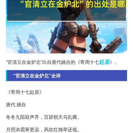
起居
“官清立在金炉北”出自唐代姚合的《寄周十七
》。
“官清立在金炉北”全诗
《寄周十七起居》
唐代 姚合
冬冬九陌鼓声齐，百辟朝天马乱嘶。
月照浓霜寒更远，风吹红烛举还低。