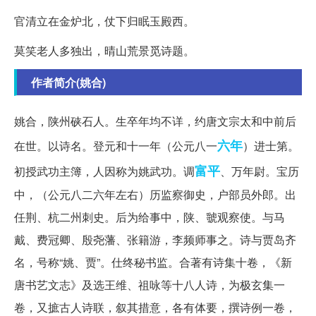
官清立在金炉北，仗下归眠玉殿西。
莫笑老人多独出，晴山荒景觅诗题。
作者简介(姚合)
姚合，陕州硖石人。生卒年均不详，约唐文宗太和中前后
六年
在世。以诗名。登元和十一年（公元八一
）进士第。
富平
初授武功主簿，人因称为姚武功。调
、万年尉。宝历
中，（公元八二六年左右）历监察御史，户部员外郎。出
任荆、杭二州刺史。后为给事中，陕、虢观察使。与马
戴、费冠卿、殷尧藩、张籍游，李频师事之。诗与贾岛齐
名，号称“姚、贾”。仕终秘书监。合著有诗集十卷，《新
唐书艺文志》及选王维、祖咏等十八人诗，为极玄集一
卷，又摭古人诗联，叙其措意，各有体要，撰诗例一卷，