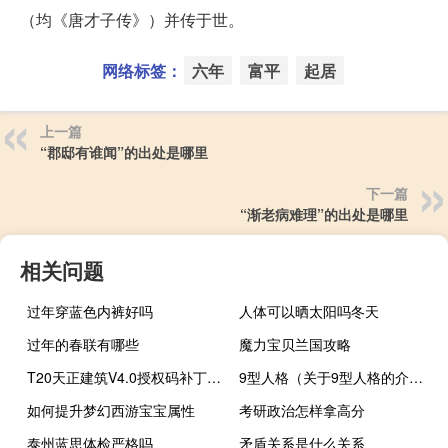
（均《唐才子传》）并传于世。
网络标签：
六年
富平
起居
上一篇
“郡邸有谁闻”的出处是哪里
下一篇
“渐老病难理”的出处是哪里
相关问题
过年穿蓝色内裤好吗
人体可以晒太阳吗冬天
过年的春联有哪些
魔力宝贝兰国攻略
T20天正建筑V4.0授权码补丁 32/64位 绿色免费版（T20天正建筑V4.0授权码补丁 32/64位 绿色免费版功能简介）
9型人格（关于9型人格的介绍）
如何提升梦幻西游宝宝属性
考研政治怎样拿高分
泰州蓝思体检严格吗
矛盾关系是什么关系