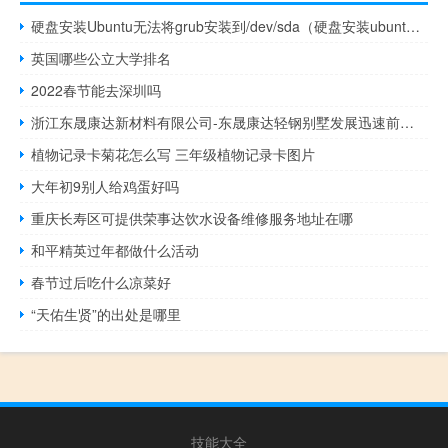
硬盘安装Ubuntu无法将grub安装到/dev/sda（硬盘安装ubuntu）
英国哪些公立大学排名
2022春节能去深圳吗
浙江东晟康达新材料有限公司-东晟康达轻钢别墅发展迅速前景好
植物记录卡菊花怎么写 三年级植物记录卡图片
大年初9别人给鸡蛋好吗
重庆长寿区可提供荣事达饮水设备维修服务地址在哪
和平精英过年都做什么活动
春节过后吃什么凉菜好
“天佑生贤”的出处是哪里
技能大全