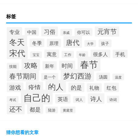
标签
元宵节
习俗
专业
中国
你可以
亲戚
冬天
唐代
冬季
原理
孩子
大学
宋代
寓意
很多人
手机
工作
年龄
宝宝
春节
攻略
时间
新年
技能
梦幻西游
春节期间
汤圆
是一个
温度
的人
疫情
游戏
的是
红包
礼物
自己的
诗人
英语
诗词
考试
词人
还不
都是
陆游
黄庭坚
猜你想看的文章