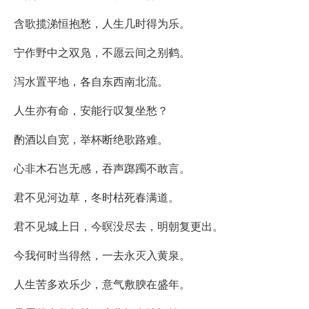
含歌揽涕恒抱愁，人生几时得为乐。
宁作野中之双凫，不愿云间之别鹤。
泻水置平地，各自东西南北流。
人生亦有命，安能行叹复坐愁？
酌酒以自宽，举杯断绝歌路难。
心非木石岂无感，吞声踯躅不敢言。
君不见河边草，冬时枯死春满道。
君不见城上日，今暝没尽去，明朝复更出。
今我何时当得然，一去永灭入黄泉。
人生苦多欢乐少，意气敷腴在盛年。