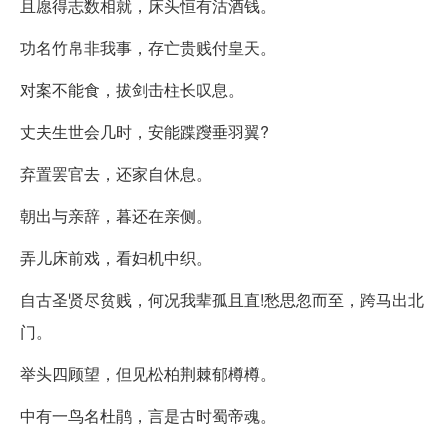
且愿得志数相就，床头恒有沽酒钱。
功名竹帛非我事，存亡贵贱付皇天。
对案不能食，拔剑击柱长叹息。
丈夫生世会几时，安能蹀躞垂羽翼?
弃置罢官去，还家自休息。
朝出与亲辞，暮还在亲侧。
弄儿床前戏，看妇机中织。
自古圣贤尽贫贱，何况我辈孤且直!愁思忽而至，跨马出北
门。
举头四顾望，但见松柏荆棘郁樽樽。
中有一鸟名杜鹃，言是古时蜀帝魂。