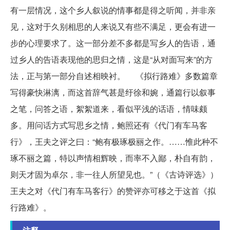
有一层情况，这个乡人叙说的情事都是得之听闻，并非亲
见，这对于久别相思的人来说又有些不满足，更会有进一
步的心理要求了。这一部分差不多都是写乡人的告语，通
过乡人的告语表现他的思归之情，这是“从对面写来”的方
法，正与第一部分自述相映衬。 《拟行路难》多数篇章
写得豪快淋漓，而这首辞气甚是纡徐和婉，通篇行以叙事
之笔，问答之语，絮絮道来，看似平浅的话语，情味颇
多。用问话方式写思乡之情，鲍照还有《代门有车马客
行》，王夫之评之曰：“鲍有极琢极丽之作。……惟此种不
琢不丽之篇，特以声情相辉映，而率不入鄙，朴自有韵，
则天才固为卓尔，非一往人所望见也。”（《古诗评选》）
王夫之对《代门有车马客行》的赞评亦可移之于这首《拟
行路难》。