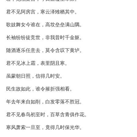
君不见阿房宫，寒云泽雉栖其中。
歌妓舞女今谁在，高坟垒垒满山隅。
长袖纷纷徒竞世，非我昔时千金躯。
随酒逐乐任意去，莫令含叹下黄垆。
君不见冰上霜，表里阴且寒。
虽蒙朝日照，信得几时安。
民生故如此，谁令摧折强相看。
年去年来自如削，白发零落不胜冠。
君不见春鸟初至时，百草含青俱作花。
寒风萧索一旦至，竟得几时保光华。