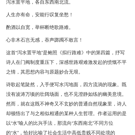
泻水置平地，各自东西南北流。
人生亦有命，安能行叹复坐愁！
酌酒以自宽，举杯断绝歌路难。
心非木石岂无感，吞声踯躅不敢言！
这首“泻水置平地”是鲍照《拟行路难》中的第四篇，抒写
诗人在门阀制度重压下，深感世路艰难激发起的愤慨不平
之情，其思想内容与原题妙合无垠。
诗歌起笔陡然，入手便写水泻地面，四方流淌的现象。既
没有波涛万顷的壮阔场面，也不见澄静如练的幽美意境。
然而，就在这既不神奇又不玄妙的普通自然现象里，诗人
却顿悟出了与之相似相通的某种人生哲理。作者运用的是
以“水”喻人的比兴手法，那流向“东西南北”不同方位
的“水”，恰好比喻了社会生活中高低贵贱不同处境的