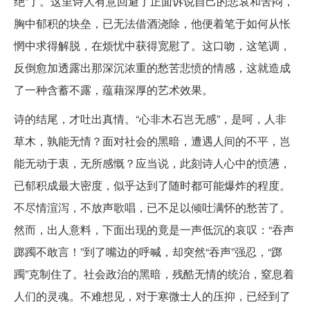
绝”了。这里诗人有意回避了正面诉说自己的悲哀和苦闷，
胸中郁积的块垒，已无法借酒浇除，他便着笔于如何从怅
惘中求得解脱，在烦忧中获得宽慰了。这口吻，这笔调，
反倒愈加透露出那深沉浓重的愁苦悲愤的情感，这就造成
了一种含蓄不露，蕴藉深厚的艺术效果。
诗的结尾，才吐出真情。“心非木石岂无感”，是呵，人非
草木，孰能无情？面对社会的黑暗，遭遇人间的不平，岂
能无动于衷，无所感慨？应当说，此刻诗人心中的愤懑，
已郁积成最大密度，似乎达到了随时都可能爆炸的程度。
不尽情渲泻，不放声歌唱，已不足以倾吐满怀的愁苦了。
然而，出人意料，下面出现的竟是一声低沉的哀叹：“吞声
踯躅不敢言！”到了嘴边的呼喊，却突然“吞声”强忍，“踯
躅”克制住了。社会政治的黑暗，残酷无情的统治，窒息着
人们的灵魂。不难想见，对于寒微士人的压抑，已经到了