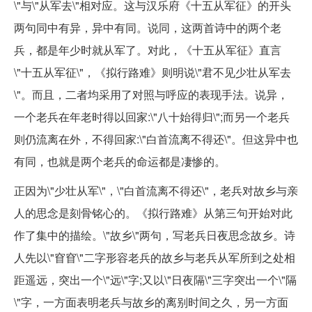
\"与\"从军去\"相对应。这与汉乐府《十五从军征》的开头
两句同中有异，异中有同。说同，这两首诗中的两个老
兵，都是年少时就从军了。对此，《十五从军征》直言
\"十五从军征\"，《拟行路难》则明说\"君不见少壮从军去
\"。而且，二者均采用了对照与呼应的表现手法。说异，
一个老兵在年老时得以回家:\"八十始得归\";而另一个老兵
则仍流离在外，不得回家:\"白首流离不得还\"。但这异中也
有同，也就是两个老兵的命运都是凄惨的。
正因为\"少壮从军\"，\"白首流离不得还\"，老兵对故乡与亲
人的思念是刻骨铭心的。《拟行路难》从第三句开始对此
作了集中的描绘。\"故乡\"两句，写老兵日夜思念故乡。诗
人先以\"窅窅\"二字形容老兵的故乡与老兵从军所到之处相
距遥远，突出一个\"远\"字;又以\"日夜隔\"三字突出一个\"隔
\"字，一方面表明老兵与故乡的离别时间之久，另一方面