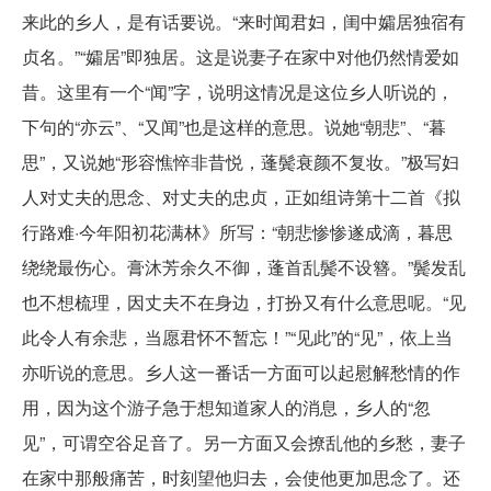
来此的乡人，是有话要说。“来时闻君妇，闺中孀居独宿有
贞名。”“孀居”即独居。这是说妻子在家中对他仍然情爱如
昔。这里有一个“闻”字，说明这情况是这位乡人听说的，
下句的“亦云”、“又闻”也是这样的意思。说她“朝悲”、“暮
思”，又说她“形容憔悴非昔悦，蓬鬓衰颜不复妆。”极写妇
人对丈夫的思念、对丈夫的忠贞，正如组诗第十二首《拟
行路难·今年阳初花满林》所写：“朝悲惨惨遂成滴，暮思
绕绕最伤心。膏沐芳余久不御，蓬首乱鬓不设簪。”鬓发乱
也不想梳理，因丈夫不在身边，打扮又有什么意思呢。“见
此令人有余悲，当愿君怀不暂忘！”“见此”的“见”，依上当
亦听说的意思。乡人这一番话一方面可以起慰解愁情的作
用，因为这个游子急于想知道家人的消息，乡人的“忽
见”，可谓空谷足音了。另一方面又会撩乱他的乡愁，妻子
在家中那般痛苦，时刻望他归去，会使他更加思念了。还