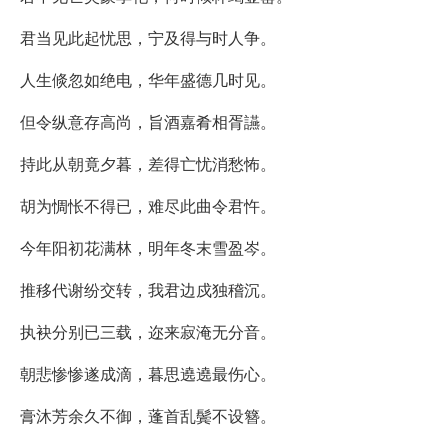
君当见此起忧思，宁及得与时人争。
人生倐忽如绝电，华年盛德几时见。
但令纵意存高尚，旨酒嘉肴相胥讌。
持此从朝竟夕暮，差得亡忧消愁怖。
胡为惆怅不得已，难尽此曲令君忤。
今年阳初花满林，明年冬末雪盈岑。
推移代谢纷交转，我君边戍独稽沉。
执袂分别已三载，迩来寂淹无分音。
朝悲惨惨遂成滴，暮思遶遶最伤心。
膏沐芳余久不御，蓬首乱鬓不设簪。