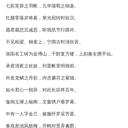
七彩芙蓉之羽帐，九华蒲萄之锦衾。
红颜零落岁将暮，寒光宛转时欲沉。
愿君裁悲且减思，听我扺节行路吟。
不见柏梁、铜雀上，宁闻古时清吹音。
洛阳名工铸为金博山，千斵复万镂，上刻秦女携手仙。
承君清夜之欢娱，列置帐里明烛前。
外发龙鳞之丹彩，内含麝芬之紫烟。
如今君心一朝异，对此长叹终百年。
璇闺玉墀上椒阁，文窗绣户垂罗幕。
中有一人字金兰，被服纤罗采芳藿。
春燕差池风散梅，开帏对景弄禽爵。