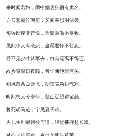
来时闻君妇，闺中孀居独宿有贞名。
亦云悲朝泣闲房，又闻暮思泪沾裳。
形容憔悴非昔悦，蓬鬓衰颜不复妆。
见此令人有余悲，当愿君怀不暂忘。
君不见少壮从军去，白首流离不得还。
故乡窅窅日夜隔，音尘断绝阻河关。
朔风萧条白云飞，胡笳哀急边气寒。
听此愁人兮奈何，登山远望得留颜。
将死胡马迹，宁见妻子难。
男儿生世轗轲欲何道，绵忧摧抑起长叹。
君不见柏梁台，今日丘墟生草莱。