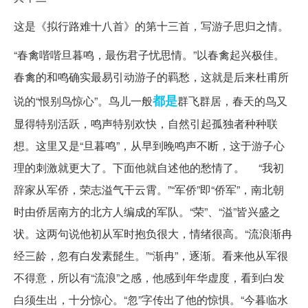
这是《拟行路难十八首》的第十三首，写游子思归之情。
“春禽喈喈旦暮鸣，最伤君子忧思情。”以春禽起兴极佳。
春禽的和鸣确实最易引动游子的羁愁，这就是后来杜甫所
都是
说的“恨别鸟惊心”。鸟儿一般
群飞群居，春天的鸟又
显得特别活跃，鸣声特别欢快，自然引起孤独者种种联
想。这里又是“旦暮鸣”，从早到晚鸣声不断，这于游子心
理的刺激就更大了。下面他就自述他的愁情了。 “我初
辞家从军侨，荣志溢气干云霄。”“军侨”即“侨军”，南北朝
时由侨居南方的北方人编成的军队。“荣”、“溢”皆兴盛之
状。这两句说他初从军时抱负很大，情绪很高。“流浪渐冉
经三龄，忽有白发素髭生。”“渐冉”，逐渐。看来他从军很
不得意，所以有“流浪”之感，他感到年华虚度，看到白发
白须生出，十分惊心。“忽”字传出了他的惊惧。“今暮临水