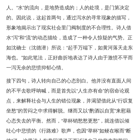
人。“水”的流向，是地势造成的；人的处境，是门第决定
的。因此说，这起首两句，通过泻水的寻常现象的描写，
形象地揭示出了现实社会里门阀制度的不合理性。诗人借
水“泻”和“流”的动态描绘，造成了一种令人惊疑的气势。正
如沈确士（沈德潜）所说：“起手万端下，如黄河落天走东
海也。”如此笔法，正好曲折地表达了诗人由于激愤不平而
一泻无余的悲愤抑郁心情。
接下四句，诗人转向自己的心态剖白。他并没有直面人间
的不平去歌呼呐喊，而是首先以“人生亦有命”的宿命论观
点，来解释社会与人生的错位现象，并渴望借此从“行叹复
坐愁”的苦闷之中求得解脱。继而又以“酌酒以自宽”来慰藉
心态失去的平衡。然而，“举杯销愁愁更愁”，就连借以倾
吐心中悲愤的《行路难》歌声，也因“举杯”如鲠在喉而“断