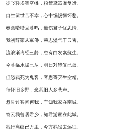
徒飞轻埃舞空帷，粉筐黛器靡复遗。
自生留世苦不幸，心中惕惕恒怀悲。
春禽喈喈旦暮鸣，最伤君子忧思情。
我初辞家从军侨，荣志溢气干云霄。
流浪渐冉经三龄，忽有白发素髭生。
今暮临水拔已尽，明日对镜复已盈。
但恐羁死为鬼客，客思寄灭生空精。
每怀旧乡野，念我旧人多悲声。
忽见过客问何我，宁知我家在南城。
答云我曾居君乡，知君游宦在此城。
我行离邑已万里，今方羁役去远征。