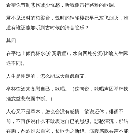
希望你节制悲伤减少忧愁，听我侧击行路难的歌调。
君不见汉时的柏梁台，魏时的铜雀楼都早已灰飞烟灭，难
道有谁还能够听到古时候的清音管乐？
其四
在平地上倾倒杯水(介宾后置)，水向四处分流(比喻人生际
遇不同)。
人生是即定的，怎么能成天自怨自艾。
举杯饮酒来宽慰自己，歌唱。（这句说，歌唱声因举杯饮
酒愈益悲愁而中断。）
人心又不是草木，怎么会没有感情，欲说还休，徘徊不
前，不再多说什么不敢表达自已的思想。悲愁深沉，郁结
在胸，酌酒难以自宽，长歌为之断绝。满腹感慨吞声不能