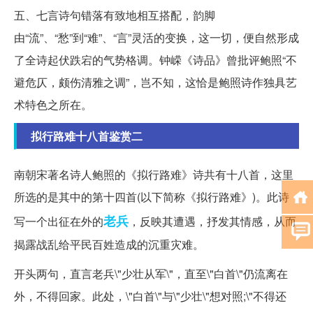
五、七言诗句错落有致地相互搭配，韵脚
由“流”、“愁”到“难”、“言”灵活的变换，这一切，便自然形成
了全诗起伏跌宕的气势格调。钟嵘《诗品》曾批评鲍照“不
避危仄，颇伤清雅之调”，岂不知，这恰是鲍照诗作独具艺
术特色之所在。
拟行路难十八首鉴赏二
南朝宋著名诗人鲍照的《拟行路难》诗共有十八首，这里
所选的是其中的第十四首(以下简称《拟行路难》)。此诗
老兵
写一个出征在外的
，反映其遭遇，抒发其情感，从而
揭露战乱给平民百姓造成的沉重灾难。
开头两句，直言老兵\"少壮从军\"，直至\"白首\"仍流离在
外，不得回家。此处，\"白首\"与\"少壮\"想对照;\"不得还