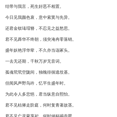
结带与我言，死生好恶不相置。
今日见我颜色衰，意中索寞与先异。
还君金钗瑇瑁簪，不忍见之益愁思。
君不见蕣华不终朝，须臾淹冉零落销。
盛年妖艳浮华辈，不久亦当诣冢头。
一去无还期，千秋万岁无音词。
孤魂茕茕空陇间，独魄徘徊遶坟基。
但闻风声野鸟吟，忆平生盛年时。
为此令人多悲悒，君当纵意自熙怡。
君不见枯箨走阶庭，何时复青著故茎。
君不见亡灵蒙享祀，何时倾杯竭壶罂。