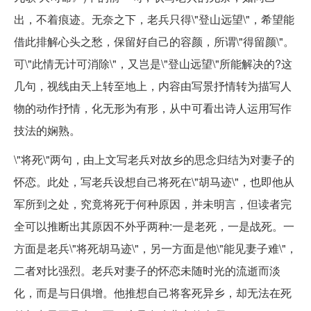
出，不着痕迹。无奈之下，老兵只得\"登山远望\"，希望能
借此排解心头之愁，保留好自己的容颜，所谓\"得留颜\"。
可\"此情无计可消除\"，又岂是\"登山远望\"所能解决的?这
几句，视线由天上转至地上，内容由写景抒情转为描写人
物的动作抒情，化无形为有形，从中可看出诗人运用写作
技法的娴熟。
\"将死\"两句，由上文写老兵对故乡的思念归结为对妻子的
怀恋。此处，写老兵设想自己将死在\"胡马迹\"，也即他从
军所到之处，究竟将死于何种原因，并未明言，但读者完
全可以推断出其原因不外乎两种:一是老死，一是战死。一
方面是老兵\"将死胡马迹\"，另一方面是他\"能见妻子难\"，
二者对比强烈。老兵对妻子的怀恋未随时光的流逝而淡
化，而是与日俱增。他推想自己将客死异乡，却无法在死