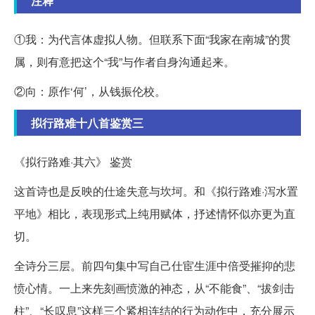
注释
①我：为代言体虚拟人物。但联系下面“我家在南城”的贯
属，则有意把这个“我”与作者自身沟通起来。
②向：原作‘何’，从钱振伦校。
拟行路难十八首鉴赏三
《拟行路难·其六》 鉴赏
这首诗也是反映的仕途失意与坎坷。和《拟行路难·泻水置
平地》相比，表现形式上纯用赋体，抒述情怀似亦更为直
切。
全诗分三层。前四句集中写自己仕宦生涯中倍受摧抑的悲
愤心情。一上来先刻画愤激的神态，从“不能食”、“拔剑击
柱”、“长叹息”这样三个紧相连结的行为动作中，充分展示