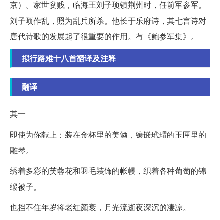
京）。家世贫贱，临海王刘子顼镇荆州时，任前军参军。
刘子顼作乱，照为乱兵所杀。他长于乐府诗，其七言诗对
唐代诗歌的发展起了很重要的作用。有《鲍参军集》。
拟行路难十八首翻译及注释
翻译
其一
即使为你献上：装在金杯里的美酒，镶嵌玳瑁的玉匣里的
雕琴。
绣着多彩的芙蓉花和羽毛装饰的帐幔，织着各种葡萄的锦
缎被子。
也挡不住年岁将老红颜衰，月光流逝夜深沉的凄凉。