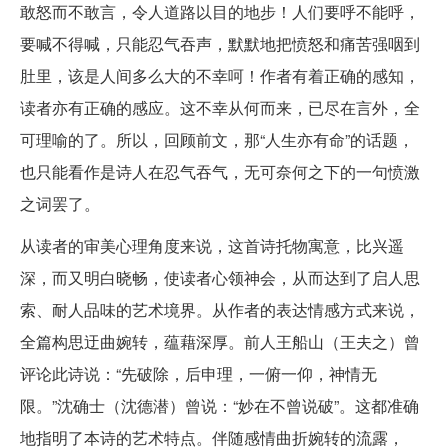
敢怒而不敢言，令人道路以目的地步！人们要呼不能呼，
要喊不得喊，只能忍气吞声，默默地把愤怒和痛苦强咽到
肚里，该是人间多么大的不幸呵！作者有着正确的感知，
读者亦有正确的感应。这不幸从何而来，已尽在言外，全
可理喻的了。所以，回顾前文，那“人生亦有命”的话题，
也只能看作是诗人在忍气吞气，无可奈何之下的一句愤激
之词罢了。
从读者的审美心理角度来说，这首诗托物寓意，比兴遥
深，而又明白晓畅，使读者心领神会，从而达到了启人思
索、耐人品味的艺术境界。从作者的表达情感方式来说，
全篇构思迂曲婉转，蕴藉深厚。前人王船山（王夫之）曾
评论此诗说：“先破除，后申理，一俯一仰，神情无
限。”沈确士（沈德潜）曾说：“妙在不曾说破”。这都准确
地指明了本诗的艺术特点。伴随感情曲折婉转的流露，