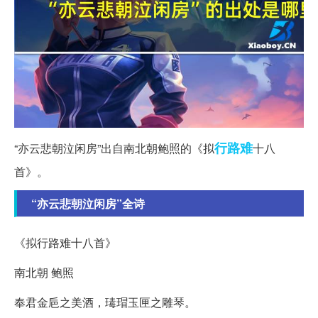
行路难
“亦云悲朝泣闲房”出自南北朝鲍照的《拟
十八
首》。
“亦云悲朝泣闲房”全诗
《拟行路难十八首》
南北朝 鲍照
奉君金巵之美酒，瑇瑁玉匣之雕琴。