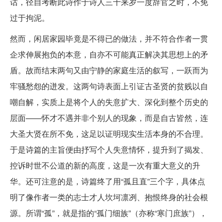
话，径自考断此诗作于诗人三十来岁一度辞官之时，不免
过于拘泥。
然而，闲居家园毕竟是不得已的做法，并不符合作者一贯
企求伸展抱负的本意，自亦不可能真正解决其思想上的矛
盾。故而结末两句又由宁静的家庭生活的叙写，一跃而为
牢骚愁怨的迸发。这两句诗表面上引证古圣贤的贫贱以自
嘲自解，实质上是将个人的失意扩大、深化到整个历史的
层面——怀才不遇并非个别人的现象，而是自古皆然，连
大圣大贤在所不免，这足以证明现实生活本身的不合理。
于是诗篇的主旨便由抒写个人失意情怀，提升到了揭发、
控诉时世不公道的新的高度，这是一次有重大意义的升
华。还可注意的是，诗篇终了用“孤且直”三个字，具体点
明了像作者一类的志士才人坎坷凛冽、抱恨终身的社会根
源。所谓“孤”，就是指的“孤门细族”（亦称“寒门庶族”），