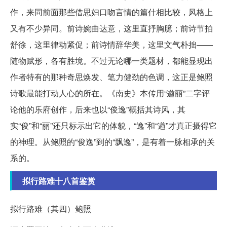
作，来同前面那些借思妇口吻言情的篇什相比较，风格上
又有不少异同。前诗婉曲达意，这里直抒胸臆；前诗节拍
舒徐，这里律动紧促；前诗情辞华美，这里文气朴拙——
随物赋形，各有胜境。不过无论哪一类题材，都能显现出
作者特有的那种奇思焕发、笔力健劲的色调，这正是鲍照
诗歌最能打动人心的所在。《南史》本传用“遒丽”二字评
论他的乐府创作，后来也以“俊逸”概括其诗风，其
实“俊”和“丽”还只标示出它的体貌，“逸”和“遒”才真正摄得它
的神理。从鲍照的“俊逸”到的“飘逸”，是有着一脉相承的关
系的。
拟行路难十八首鉴赏
拟行路难（其四）鲍照