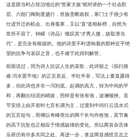
这是跟当时占统治地位的“世家大族”相对讲的一个社会阶
层。六朝门阀制度盛行，世族垄断政权，寒门士子很少有
仕进升迁的机会。出身孤寒，又以“直”道相标榜，自然为
世所不容了。钟嵘《诗品》慨叹其“才秀人微，故取湮当
代”，是完全有根据的。他的诗里不时迸响着的那种近乎绝
望的抗争与哀叹之音，也不难于此得到解答。
前面说过，同为诗人抗议人生的哀歌，此诗较之《拟行路
难·泻水置平地》的正言若反、半吐半吞，写法上要直露得
多，但此诗也并非一泻到底。起调的高亢，转为中间的平
和，再翻出结语的峭拔，照样是有张有弛，波澜顿挫。音
节安排上由开首时七言长调为主，过渡到中间行云流水式
的五言短句，而继以奇峰突出的两个长句作收煞，其节奏
的高下抗坠也正相应于情感旋律的变化。所以两首杂言体
乐府仍有许多共同之处。再进一步，拿这两首感愤言志之