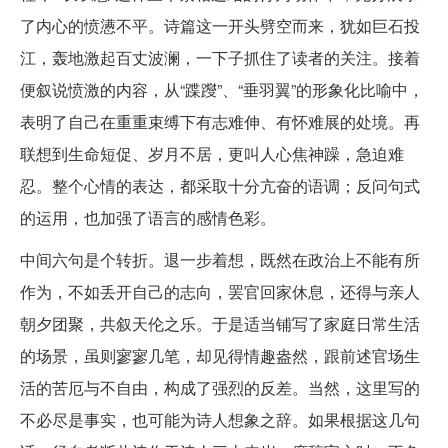
了内心的愤懑不平。诗篇这一开头劈空而来，犹如巨石投
江，轰地激起百丈波澜，一下子抓住了读者的关注。接着
便叙说愤激的内容，从“蹀躞”、“垂羽翼”的形象化比喻中，
表明了自己在重重束缚下有志难伸、有怀难展的处境。再
联想到生命短促、岁月不居，更叫人心焦神躁，急迫难
忍。整个心情的表达，都采取十分亢奋的语调；反问句式
的运用，也加强了语言的感情色彩。
中间六句是个转折。退一步着想，既然在政治上不能有所
作为，不如丢开自己的志向，罢官回家休息，还得与亲人
朝夕团聚，共叙天伦之乐。于是适当铺写了家庭日常生活
的场景，虽则寥寥几笔，却见得情趣盎然，跟前述官场生
活的苦厄与不自由，构成了强烈的反差。当然，这里写的
不必尽是事实，也可能为诗人想象之辞。如果根据这几句