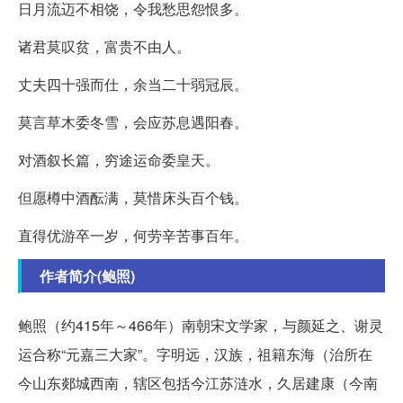
日月流迈不相饶，令我愁思怨恨多。
诸君莫叹贫，富贵不由人。
丈夫四十强而仕，余当二十弱冠辰。
莫言草木委冬雪，会应苏息遇阳春。
对酒叙长篇，穷途运命委皇天。
但愿樽中酒酝满，莫惜床头百个钱。
直得优游卒一岁，何劳辛苦事百年。
作者简介(鲍照)
鲍照（约415年～466年）南朝宋文学家，与颜延之、谢灵
运合称“元嘉三大家”。字明远，汉族，祖籍东海（治所在
今山东郯城西南，辖区包括今江苏涟水，久居建康（今南