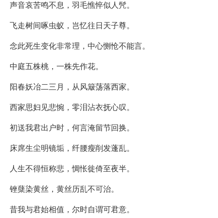
声音哀苦鸣不息，羽毛憔悴似人髠。
飞走树间啄虫蚁，岂忆往日天子尊。
念此死生变化非常理，中心恻怆不能言。
中庭五株桃，一株先作花。
阳春妖冶二三月，从风簸荡落西家。
西家思妇见悲惋，零泪沾衣抚心叹。
初送我君出户时，何言淹留节回换。
床席生尘明镜垢，纤腰瘦削发蓬乱。
人生不得恒称悲，惆怅徙倚至夜半。
锉蘖染黄丝，黄丝历乱不可治。
昔我与君始相值，尔时自谓可君意。