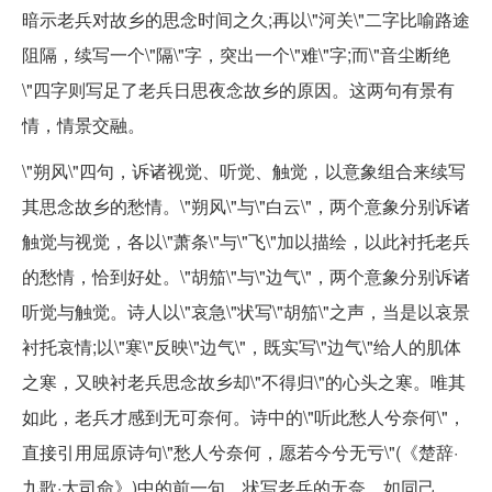
暗示老兵对故乡的思念时间之久;再以\"河关\"二字比喻路途
阻隔，续写一个\"隔\"字，突出一个\"难\"字;而\"音尘断绝
\"四字则写足了老兵日思夜念故乡的原因。这两句有景有
情，情景交融。
\"朔风\"四句，诉诸视觉、听觉、触觉，以意象组合来续写
其思念故乡的愁情。\"朔风\"与\"白云\"，两个意象分别诉诸
触觉与视觉，各以\"萧条\"与\"飞\"加以描绘，以此衬托老兵
的愁情，恰到好处。\"胡笳\"与\"边气\"，两个意象分别诉诸
听觉与触觉。诗人以\"哀急\"状写\"胡笳\"之声，当是以哀景
衬托哀情;以\"寒\"反映\"边气\"，既实写\"边气\"给人的肌体
之寒，又映衬老兵思念故乡却\"不得归\"的心头之寒。唯其
如此，老兵才感到无可奈何。诗中的\"听此愁人兮奈何\"，
直接引用屈原诗句\"愁人兮奈何，愿若今兮无亏\"(《楚辞·
九歌·大司命》)中的前一句，状写老兵的无奈，如同己