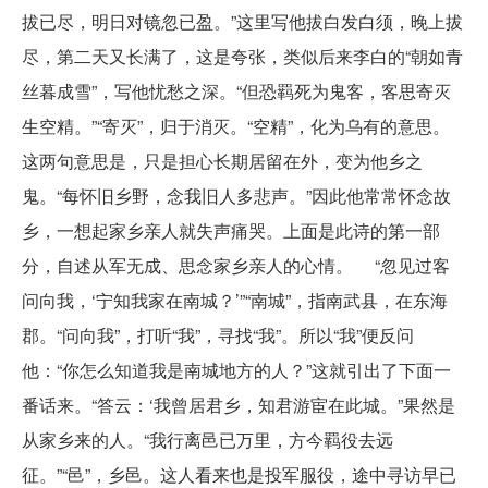
拔已尽，明日对镜忽已盈。”这里写他拔白发白须，晚上拔
尽，第二天又长满了，这是夸张，类似后来李白的“朝如青
丝暮成雪”，写他忧愁之深。“但恐羁死为鬼客，客思寄灭
生空精。”“寄灭”，归于消灭。“空精”，化为乌有的意思。
这两句意思是，只是担心长期居留在外，变为他乡之
鬼。“每怀旧乡野，念我旧人多悲声。”因此他常常怀念故
乡，一想起家乡亲人就失声痛哭。上面是此诗的第一部
分，自述从军无成、思念家乡亲人的心情。 “忽见过客
问向我，‘宁知我家在南城？’”“南城”，指南武县，在东海
郡。“问向我”，打听“我”，寻找“我”。所以“我”便反问
他：“你怎么知道我是南城地方的人？”这就引出了下面一
番话来。“答云：‘我曾居君乡，知君游宦在此城。”果然是
从家乡来的人。“我行离邑已万里，方今羁役去远
征。”“邑”，乡邑。这人看来也是投军服役，途中寻访早已