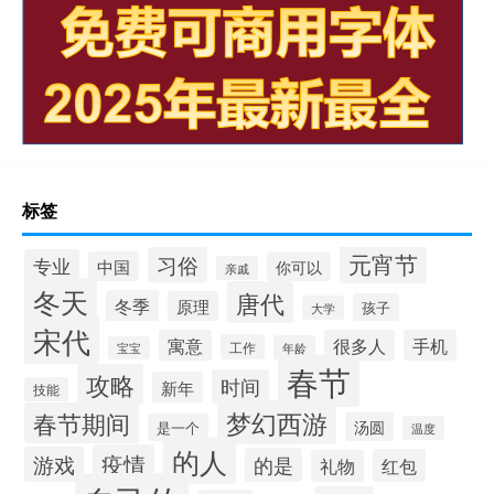
标签
元宵节
习俗
专业
中国
你可以
亲戚
冬天
唐代
冬季
原理
孩子
大学
宋代
寓意
很多人
手机
工作
年龄
宝宝
春节
攻略
时间
新年
技能
梦幻西游
春节期间
汤圆
是一个
温度
的人
疫情
游戏
的是
红包
礼物