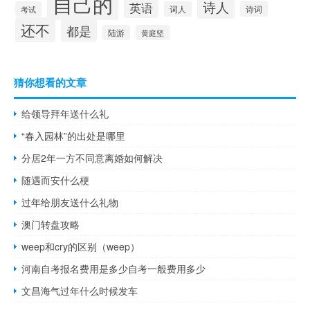
自己的
诗人
英语
诗词
考试
词人
还不
都是
陆游
黄庭坚
猜你想看的文章
给领导拜年送什么礼
“春入园林”的出处是哪里
分居2年一方不同意离婚如何解决
随遇而安什么梗
过年给朋友送什么礼物
澳门转盘攻略
weep和cry的区别（weep）
河南自考报名费用是多少自考一般费用多少
文昌海气过年什么时候发车