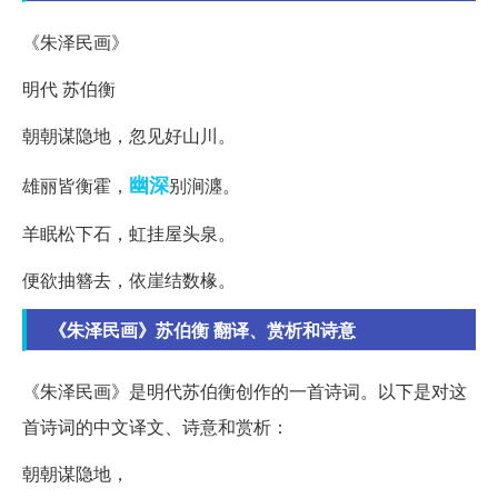
《朱泽民画》
明代 苏伯衡
朝朝谋隐地，忽见好山川。
幽深
雄丽皆衡霍，
别涧瀍。
羊眠松下石，虹挂屋头泉。
便欲抽簪去，依崖结数椽。
《朱泽民画》苏伯衡 翻译、赏析和诗意
《朱泽民画》是明代苏伯衡创作的一首诗词。以下是对这
首诗词的中文译文、诗意和赏析：
朝朝谋隐地，