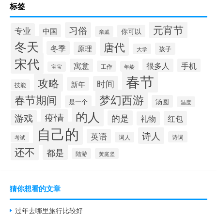
标签
元宵节
习俗
专业
中国
你可以
亲戚
冬天
唐代
冬季
原理
孩子
大学
宋代
寓意
很多人
手机
工作
年龄
宝宝
春节
攻略
时间
新年
技能
梦幻西游
春节期间
汤圆
是一个
温度
的人
疫情
游戏
的是
红包
礼物
自己的
诗人
英语
诗词
考试
词人
还不
都是
陆游
黄庭坚
猜你想看的文章
过年去哪里旅行比较好