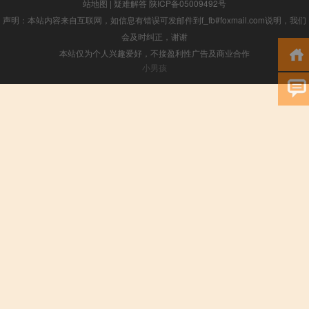
站地图
|
疑难解答
陕ICP备05009492号
声明：本站内容来自互联网，如信息有错误可发邮件到f_fb#foxmail.com说明，我们
会及时纠正，谢谢
本站仅为个人兴趣爱好，不接盈利性广告及商业合作
小男孩