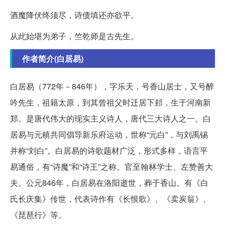
酒魔降伏终须尽，诗债填还亦欲平。
从此始堪为弟子，竺乾师是古先生。
作者简介(白居易)
白居易（772年－846年），字乐天，号香山居士，又号醉
吟先生，祖籍太原，到其曾祖父时迁居下邽，生于河南新
郑。是唐代伟大的现实主义诗人，唐代三大诗人之一。白
居易与元稹共同倡导新乐府运动，世称“元白”，与刘禹锡
并称“刘白”。白居易的诗歌题材广泛，形式多样，语言平
易通俗，有“诗魔”和“诗王”之称。官至翰林学士、左赞善大
夫。公元846年，白居易在洛阳逝世，葬于香山。有《白
氏长庆集》传世，代表诗作有《长恨歌》、《卖炭翁》、
《琵琶行》等。