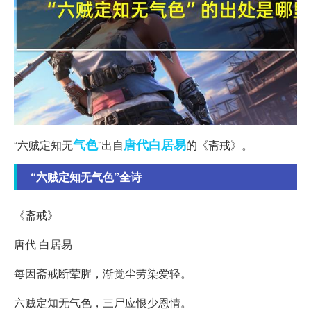
气色
唐代
白居易
“六贼定知无
”出自
的《斋戒》。
“六贼定知无气色”全诗
《斋戒》
唐代 白居易
每因斋戒断荤腥，渐觉尘劳染爱轻。
六贼定知无气色，三尸应恨少恩情。