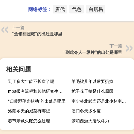
网络标签：
唐代
气色
白居易
上一篇
“金钿相照耀”的出处是哪里
下一篇
“到此令人一纵眸”的出处是哪里
相关问题
到了多大年龄不长痘了呢
羊毛被几年以后要扔掉
mba报考流程和其他研究生招生专业一样吗
栀子花干枯是什么原因
“归带湿萍光欲动”的出处是哪里
南少林北武当还是北少林南武当
洛阳冬天的咸菜有哪些
澳门冬天多少度
春节亲戚欠账怎么处理
梦幻西游大唐战斗力