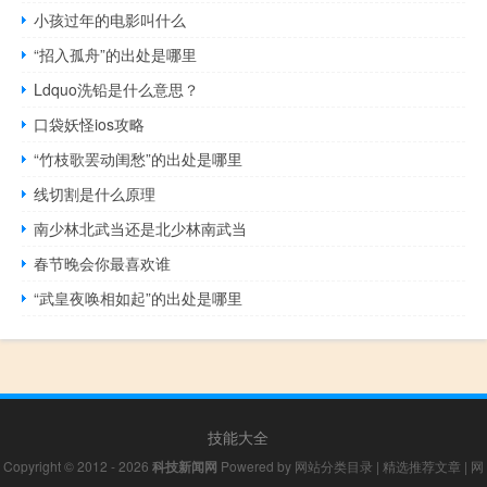
小孩过年的电影叫什么
“招入孤舟”的出处是哪里
Ldquo洗铅是什么意思？
口袋妖怪ios攻略
“竹枝歌罢动闺愁”的出处是哪里
线切割是什么原理
南少林北武当还是北少林南武当
春节晚会你最喜欢谁
“武皇夜唤相如起”的出处是哪里
技能大全
Copyright © 2012 - 2026
科技新闻网
Powered by
网站分类目录
|
精选推荐文章
|
网