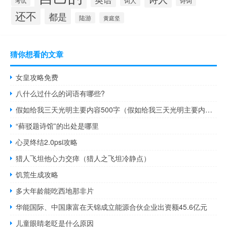
诗词
考试
词人
还不
都是
陆游
黄庭坚
猜你想看的文章
女皇攻略免费
八什么过什么的词语有哪些?
假如给我三天光明主要内容500字（假如给我三天光明主要内容20字）
“藓驳题诗馆”的出处是哪里
心灵终结2.0psi攻略
猎人飞坦他心力交瘁（猎人之飞坦冷静点）
饥荒生成攻略
多大年龄能吃西地那非片
华能国际、中国康富在天锦成立能源合伙企业出资额45.6亿元
儿童眼睛老眨是什么原因