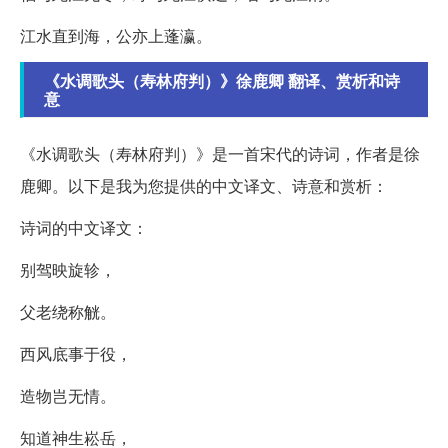
江水直到海，公亦上蓬瀛。
《水调歌头（寿林府判）》徐鹿卿 翻译、赏析和诗
意
《水调歌头（寿林府判）》是一首宋代的诗词，作者是徐
鹿卿。以下是我为您提供的中文译文、诗意和赏析：
诗词的中文译文：
别驾映旋轸，
父老绕称觥。
西风底事于役，
造物岂无情。
知道神生崧岳，