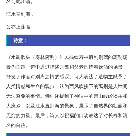
名与此江清。
江水直到海，
公亦上蓬瀛。
诗意：
《水调歌头（寿林府判）》以描绘寿林府判别驾的离别场
景为主题。诗中通过描述别驾和父老围绕着饮酒的场景，
抒发了作者对别离之情的感叹。诗人表达了造物主赋予了
人类情感和生命的观点，认为西风吹拂下的离别是人世间
无法避免的事情。诗词还提到了神话中的崇山峻岭崧岳和
大庾岭，以及江水直到海的景象，展示了自然界的壮丽和
无穷的力量。最后，诗人以祝福的口吻表达了对长寿和清
名的向往。