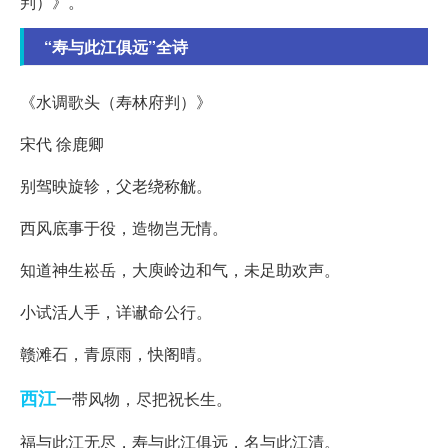
判）》。
“寿与此江俱远”全诗
《水调歌头（寿林府判）》
宋代 徐鹿卿
别驾映旋轸，父老绕称觥。
西风底事于役，造物岂无情。
知道神生崧岳，大庾岭边和气，未足助欢声。
小试活人手，详谳命公行。
赣滩石，青原雨，快阁晴。
西江
一带风物，尽把祝长生。
福与此江无尽，寿与此江俱远，名与此江清。