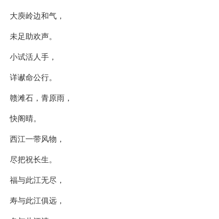
大庾岭边和气，
未足助欢声。
小试活人手，
详谳命公行。
赣滩石，青原雨，
快阁晴。
西江一带风物，
尽把祝长生。
福与此江无尽，
寿与此江俱远，