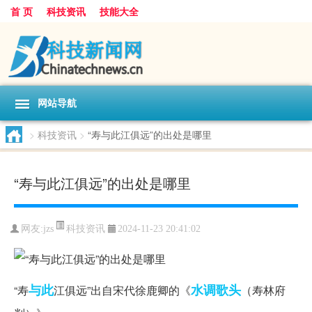
首 页
科技资讯
技能大全
网站导航
>
科技资讯
>
“寿与此江俱远”的出处是哪里
“寿与此江俱远”的出处是哪里
科技资讯
网友:
jzs
2024-11-23 20:41:02
与此
水调歌头
“寿
江俱远”出自宋代徐鹿卿的《
（寿林府