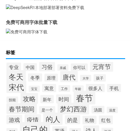
免费可商用字体批量下载
标签
元宵节
习俗
专业
中国
你可以
亲戚
冬天
唐代
冬季
原理
孩子
大学
宋代
寓意
很多人
手机
工作
年龄
宝宝
春节
攻略
时间
新年
技能
梦幻西游
春节期间
汤圆
是一个
温度
的人
疫情
游戏
的是
红包
礼物
自己的
诗人
英语