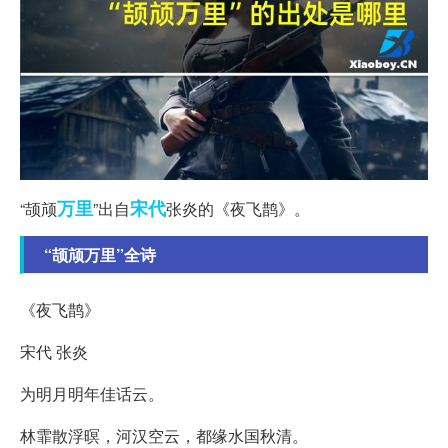
万里
宋代
“颉颃
”出自
张炎的《夜飞鹊》。
“颉颃万里”全诗
《夜飞鹊》
宋代 张炎
为明月明年佳话云。
林霏散浮暝，河汉空云，都缘水国秋清。