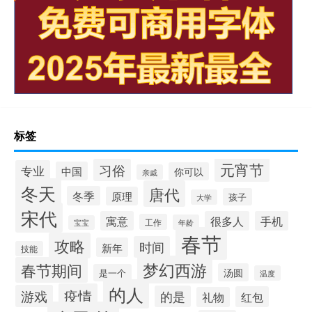
标签
元宵节
习俗
专业
中国
你可以
亲戚
冬天
唐代
冬季
原理
孩子
大学
宋代
寓意
很多人
手机
工作
年龄
宝宝
春节
攻略
时间
新年
技能
梦幻西游
春节期间
汤圆
是一个
温度
的人
疫情
游戏
的是
红包
礼物