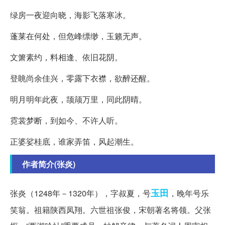
绿房一夜迎向晓，海影飞落寒冰。
蓬莱在何处，但危峰缥缈，玉籁无声。
文箫素约，料相逢、依旧花阴。
登眺尚余佳兴，零露下衣襟，欲醉还醒。
明月明年此夜，颉颃万里，同此阴晴。
霓裳梦断，到如今、不许人听。
正婆娑桂底，谁家弄笛，风起潮生。
作者简介(张炎)
玉田
张炎（1248年－1320年），字叔夏，号
，晚年号乐
笑翁。祖籍陕西凤翔。六世祖张俊，宋朝著名将领。父张