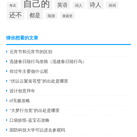
自己的
诗人
英语
诗词
考试
词人
还不
都是
陆游
黄庭坚
猜你想看的文章
元宵节和元宵节的区别
迅捷春日陆行鸟坐骑（迅捷春日陆行鸟）
你过年主要做什么呢
“伏以云鬟耸苍璧”的出处是哪里
设计创意拜年
cf无极攻略
“大梦行当觉”的出处是哪里
口袋妖怪-蓝宝石攻略
国防科技大学可以进去参观吗