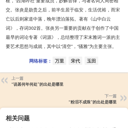
枢，“西湖吟社”重要成员，妙解音律，与著名词人周密相
交。张炎是勋贵之后，前半生居于临安，生活优裕，而宋
亡以后则家道中落，晚年漂泊落拓。著有《山中白云
词》，存词302首。张炎另一重要的贡献在于创作了中国
最早的词论专著《词源》，总结整理了宋末雅词一派的主
要艺术思想与成就，其中以“清空”，“骚雅”为主要主张。
网络标签：
万里
宋代
玉田
上一篇
“说甚何年何处”的出处是哪里
下一篇
“粉泪不成珠”的出处是哪里
相关问题