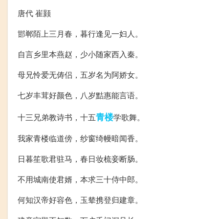
唐代 崔颢
邯郸陌上三月春，暮行逢见一妇人。
自言乡里本燕赵，少小随家西入秦。
母兄怜爱无俦侣，五岁名为阿娇女。
七岁丰茸好颜色，八岁黠惠能言语。
青楼
十三兄弟教诗书，十五
学歌舞。
我家青楼临道傍，纱窗绮幔暗闻香。
日暮笙歌君驻马，春日妆梳妾断肠。
不用城南使君婿，本求三十侍中郎。
何知汉帝好容色，玉辇携登归建章。