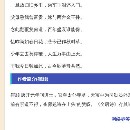
一旦放归旧乡里，乘车垂泪还入门。
父母愍我曾富贵，嫁与西舍金王孙。
念此翻覆复何道，百年盛衰谁能保。
忆昨尚如春日花，悲今已作秋时草。
少年去去莫停鞭，人生万事由上天。
非我今日独如此，古今歇薄皆共然。
作者简介(崔颢)
崔颢 唐开元年间进士，官至太仆寺丞，天宝中为司勋员外
前有景道不得，崔颢题诗在上头”的赞叹。《全唐诗》存其
网络标签