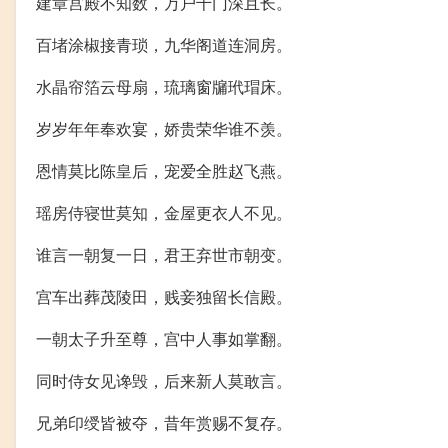
建章宫殿不知数，万户千门深且长。
百堵涂椒接青琐，九华阁道连洞房。
水晶帘箔云母扇，琉璃窗牖玳瑁床。
岁岁年年奉欢宴，娇贵荣华谁不羡。
恩情莫比陈皇后，宠爱全胜赵飞燕。
瑶房侍寝世莫知，金屋更衣人不见。
谁言一朝复一日，君王弃世市朝变。
宫车出葬茂陵田，贱妾独留长信殿。
一朝太子升至尊，宫中人事如掌翻。
同时侍女见谗毁，后来新人莫敢言。
兄弟印绶皆被夺，昔年赏赐不复存。