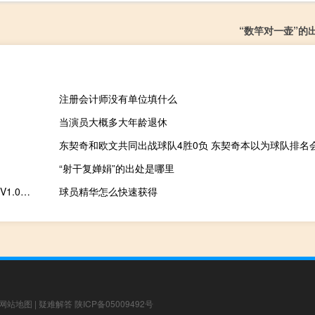
“数竿对一壶”的
注册会计师没有单位填什么
当演员大概多大年龄退休
“射干复婵娟”的出处是哪里
局域网一键修复共享软件 V1.0 绿色版（局域网一键修复共享软件 V1.0 绿色版功能简介）
球员精华怎么快速获得
网站地图
|
疑难解答
陕ICP备05009492号