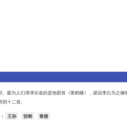
郎。最为人们津津乐道的是他那首《黄鹤楼》，据说李白为之搁笔
诗四十二首。
：
王孙
邯郸
青楼