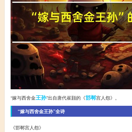
王孙
邯郸
“嫁与西舍金
”出自唐代崔颢的《
宫人怨》。
“嫁与西舍金王孙”全诗
《邯郸宫人怨》