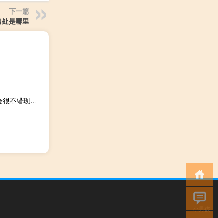
下一篇
出处是哪里
东契奇和欧文共同出战球队4胜0负 东契奇本以为球队排名会很不错现在确实意料之外
小男孩