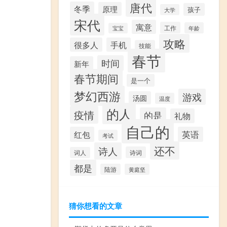
唐代
冬季
原理
孩子
大学
宋代
寓意
工作
年龄
宝宝
攻略
很多人
手机
技能
春节
时间
新年
春节期间
是一个
梦幻西游
游戏
汤圆
温度
的人
疫情
的是
礼物
自己的
红包
英语
考试
还不
诗人
诗词
词人
都是
陆游
黄庭坚
猜你想看的文章