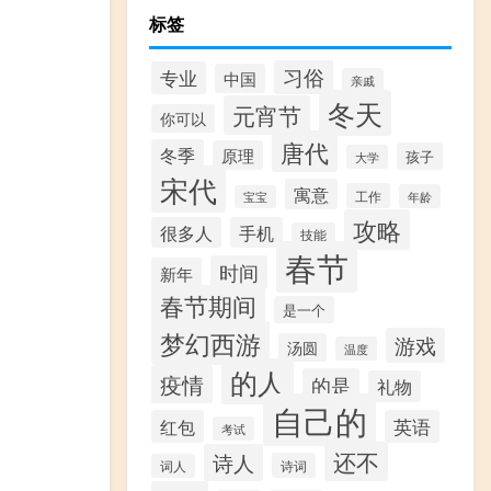
标签
习俗
专业
中国
亲戚
冬天
元宵节
你可以
唐代
冬季
原理
孩子
大学
宋代
寓意
工作
年龄
宝宝
攻略
很多人
手机
技能
春节
时间
新年
春节期间
是一个
梦幻西游
游戏
汤圆
温度
的人
疫情
的是
礼物
自己的
红包
英语
考试
还不
诗人
诗词
词人