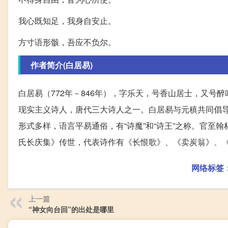
我心既知足，我身自安止。
方寸语形骸，吾应不负尔。
作者简介(白居易)
白居易（772年－846年），字乐天，号香山居士，又
现实主义诗人，唐代三大诗人之一。白居易与元稹共同倡导
形式多样，语言平易通俗，有“诗魔”和“诗王”之称。官至
氏长庆集》传世，代表诗作有《长恨歌》、《卖炭翁》、
网络标签
上一篇
“神女向台回”的出处是哪里