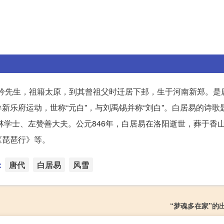
号醉吟先生，祖籍太原，到其曾祖父时迁居下邽，生于河南新郑。是
新乐府运动，世称“元白”，与刘禹锡并称“刘白”。白居易的诗歌
翰林学士、左赞善大夫。公元846年，白居易在洛阳逝世，葬于香
《琵琶行》等。
：
唐代
白居易
风雪
“梦魂多在家”的