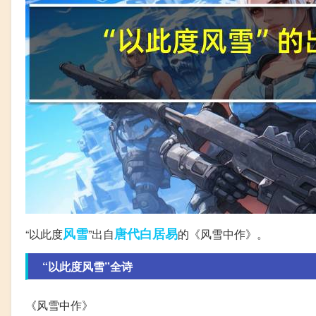
风雪
唐代
白居易
“以此度
”出自
的《风雪中作》。
“以此度风雪”全诗
《风雪中作》