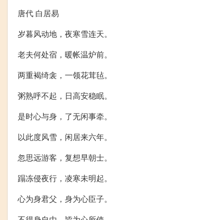
唐代 白居易
岁暮风动地，夜寒雪连天。
老夫何处宿，暖帐温炉前。
两重褐绮衾，一领花茸毡。
粥熟呼不起，日高安稳眠。
是时心与身，了无闲事牵。
以此度风雪，闲居来六年。
忽思远游客，复想早朝士。
蹋冻侵夜行，凌寒未明起。
心为身君父，身为心臣子。
不得身自由，皆为心所使。