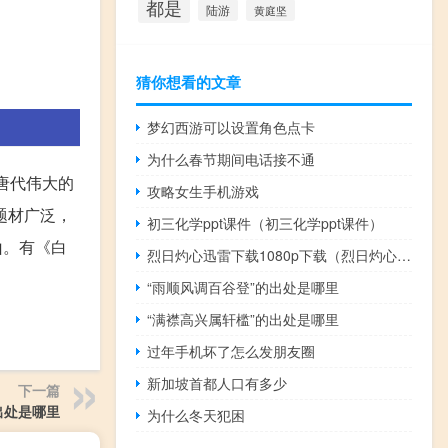
都是
陆游
黄庭坚
猜你想看的文章
梦幻西游可以设置角色点卡
为什么春节期间电话接不通
唐代伟大的
攻略女生手机游戏
题材广泛，
初三化学ppt课件（初三化学ppt课件）
山。有《白
烈日灼心迅雷下载1080p下载（烈日灼心迅雷下载）
“雨顺风调百谷登”的出处是哪里
“满襟高兴属轩槛”的出处是哪里
过年手机坏了怎么发朋友圈
新加坡首都人口有多少
下一篇
出处是哪里
为什么冬天犯困