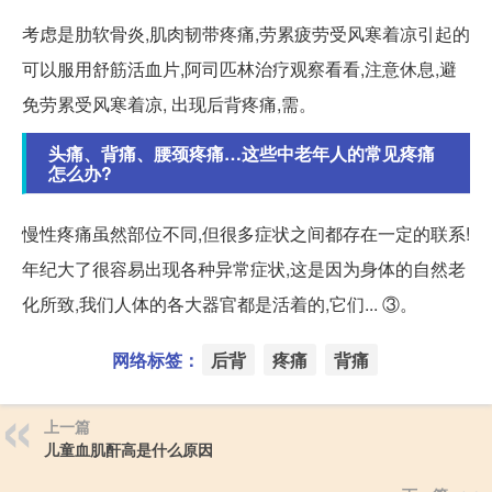
考虑是肋软骨炎,肌肉韧带疼痛,劳累疲劳受风寒着凉引起的
可以服用舒筋活血片,阿司匹林治疗观察看看,注意休息,避
免劳累受风寒着凉, 出现后背疼痛,需。
头痛、背痛、腰颈疼痛…这些中老年人的常见疼痛
怎么办?
慢性疼痛虽然部位不同,但很多症状之间都存在一定的联系!
年纪大了很容易出现各种异常症状,这是因为身体的自然老
化所致,我们人体的各大器官都是活着的,它们... ③。
网络标签：
后背
疼痛
背痛
上一篇
儿童血肌酐高是什么原因