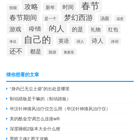
春节
攻略
时间
新年
技能
梦幻西游
春节期间
汤圆
是一个
温度
的人
疫情
游戏
的是
红包
礼物
自己的
诗人
英语
诗词
考试
词人
还不
都是
陆游
黄庭坚
猜你想看的文章
“身内已无尘土僻”的出处是哪里
制动踏板是干嘛的（制动踏板）
华汉针神痛风治疗仪怎么用（华汉针神痛风治疗仪）
美的酷金空调怎么连接wifi
深度睡眠2版本大全什么梗
黑暗之魂2 图文攻略