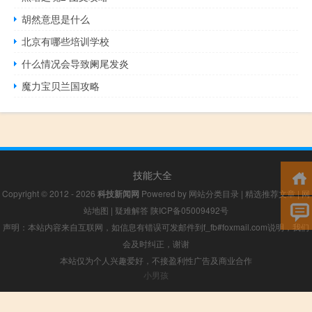
胡然意思是什么
北京有哪些培训学校
什么情况会导致阑尾发炎
魔力宝贝兰国攻略
技能大全
Copyright © 2012 - 2026
科技新闻网
Powered by
网站分类目录
|
精选推荐文章
|
网
站地图
|
疑难解答
陕ICP备05009492号
声明：本站内容来自互联网，如信息有错误可发邮件到f_fb#foxmail.com说明，我们
会及时纠正，谢谢
本站仅为个人兴趣爱好，不接盈利性广告及商业合作
小男孩