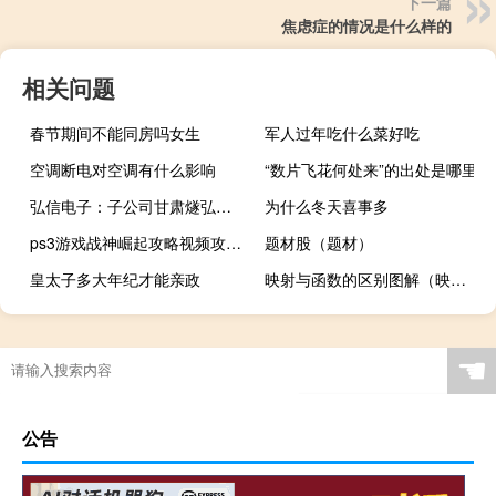
下一篇
焦虑症的情况是什么样的
相关问题
春节期间不能同房吗女生
军人过年吃什么菜好吃
空调断电对空调有什么影响
“数片飞花何处来”的出处是哪里
弘信电子：子公司甘肃燧弘拟与中京电投合作在天水市建设智算中心项目投资总额约10亿元
为什么冬天喜事多
ps3游戏战神崛起攻略视频攻略视频攻略视频
题材股（题材）
皇太子多大年纪才能亲政
映射与函数的区别图解（映射与函数的区别）
☚
公告