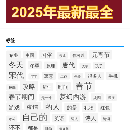
标签
元宵节
习俗
专业
中国
你可以
亲戚
冬天
唐代
冬季
原理
孩子
大学
宋代
寓意
很多人
手机
工作
年龄
宝宝
春节
攻略
时间
新年
技能
梦幻西游
春节期间
汤圆
是一个
温度
的人
疫情
游戏
的是
红包
礼物
自己的
诗人
英语
诗词
考试
词人
还不
都是
陆游
黄庭坚