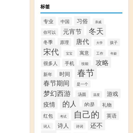
标签
习俗
专业
中国
亲戚
冬天
元宵节
你可以
唐代
冬季
原理
孩子
大学
宋代
寓意
工作
年龄
宝宝
攻略
很多人
手机
技能
春节
时间
新年
春节期间
是一个
梦幻西游
游戏
汤圆
温度
的人
疫情
的是
礼物
自己的
红包
英语
考试
还不
诗人
诗词
词人