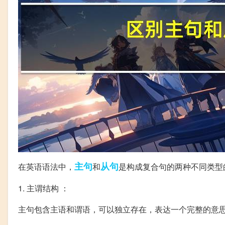
主句
从句
在英语语法中，
和
是构成复合句的两种不同类型
1. 主谓结构 ：
主句包含主语和谓语，可以独立存在，表达一个完整的意