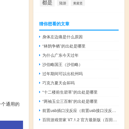
都是
陆游
黄庭坚
猜你想看的文章
身体左边痛是什么原因
“林鹊争栖”的出处是哪里
为什么广东今天过年
沙伯略国王（沙伯略）
过年期间可以出杭州吗
巧克力夏天会坏吗
“十二楼前生碧草”的出处是哪里
“两袖玉尘三百斛”的出处是哪里
一个通用的
前置usb插口没反应（前置usb接口没反应）
百田游戏管家 V7.1.2 官方最新版（百田游戏管家 V7.1.2 官方最新版功能简介）