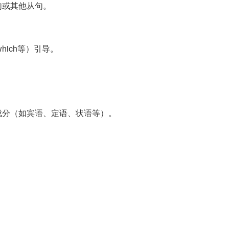
句或其他从句。
, which等）引导。
成分（如宾语、定语、状语等）。