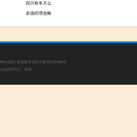
四川有冬天么
农场经理攻略
网站地图
|
疑难解答
陕ICP备05009492号
，我们会及时纠正，谢谢