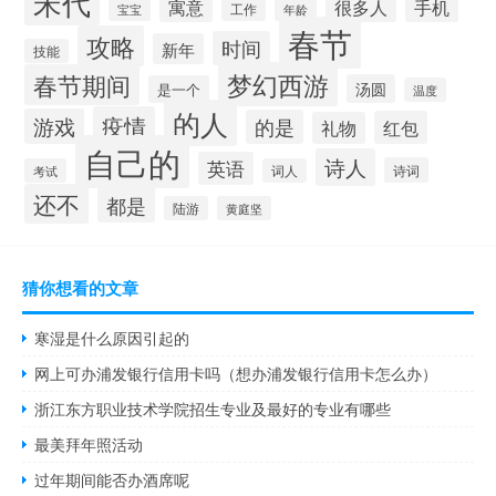
宋代
寓意
很多人
手机
工作
年龄
宝宝
春节
攻略
时间
新年
技能
梦幻西游
春节期间
汤圆
是一个
温度
的人
疫情
游戏
的是
红包
礼物
自己的
诗人
英语
诗词
考试
词人
还不
都是
陆游
黄庭坚
猜你想看的文章
寒湿是什么原因引起的
网上可办浦发银行信用卡吗（想办浦发银行信用卡怎么办）
浙江东方职业技术学院招生专业及最好的专业有哪些
最美拜年照活动
过年期间能否办酒席呢