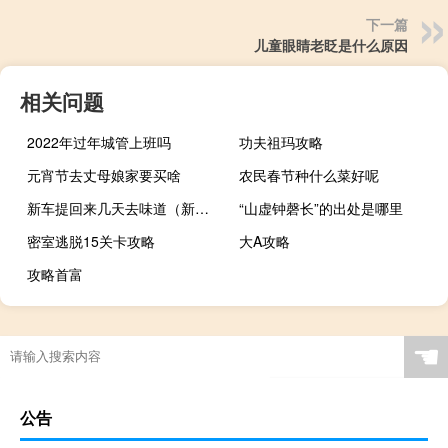
下一篇
儿童眼睛老眨是什么原因
相关问题
2022年过年城管上班吗
功夫祖玛攻略
元宵节去丈母娘家要买啥
农民春节种什么菜好呢
新车提回来几天去味道（新车怎么去味道和甲醛）
“山虚钟磬长”的出处是哪里
密室逃脱15关卡攻略
大A攻略
攻略首富
☚
公告