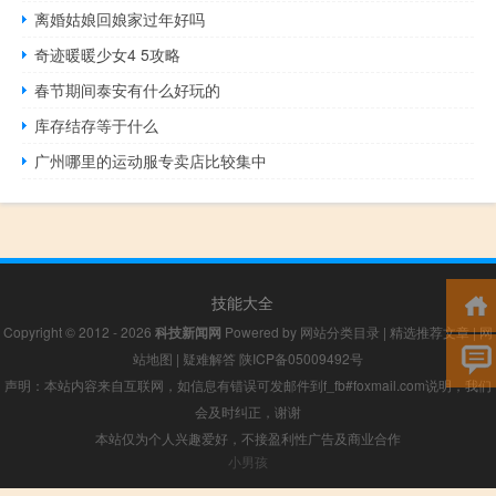
离婚姑娘回娘家过年好吗
奇迹暖暖少女4 5攻略
春节期间泰安有什么好玩的
库存结存等于什么
广州哪里的运动服专卖店比较集中
技能大全
Copyright © 2012 - 2026
科技新闻网
Powered by
网站分类目录
|
精选推荐文章
|
网
站地图
|
疑难解答
陕ICP备05009492号
声明：本站内容来自互联网，如信息有错误可发邮件到f_fb#foxmail.com说明，我们
会及时纠正，谢谢
本站仅为个人兴趣爱好，不接盈利性广告及商业合作
小男孩