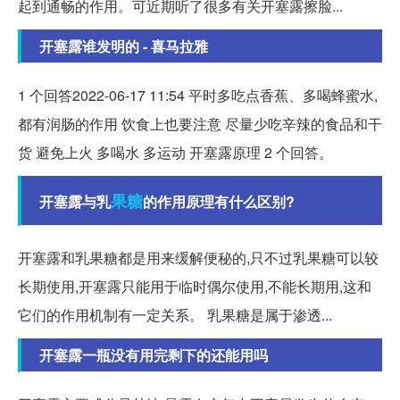
起到通畅的作用。可近期听了很多有关开塞露擦脸...
开塞露谁发明的 - 喜马拉雅
1 个回答2022-06-17 11:54 平时多吃点香蕉、多喝蜂蜜水,
都有润肠的作用 饮食上也要注意 尽量少吃辛辣的食品和干
货 避免上火 多喝水 多运动 开塞露原理 2 个回答。
果糖
开塞露与乳
的作用原理有什么区别?
开塞露和乳果糖都是用来缓解便秘的,只不过乳果糖可以较
长期使用,开塞露只能用于临时偶尔使用,不能长期用,这和
它们的作用机制有一定关系。 乳果糖是属于渗透...
开塞露一瓶没有用完剩下的还能用吗