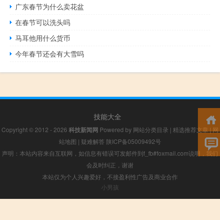
广东春节为什么卖花盆
在春节可以洗头吗
马耳他用什么货币
今年春节还会有大雪吗
技能大全
Copyright © 2012 - 2026
科技新闻网
Powered by
网站分类目录
|
精选推荐文章
|
网
站地图
|
疑难解答
陕ICP备05009492号
声明：本站内容来自互联网，如信息有错误可发邮件到f_fb#foxmail.com说明，我们
会及时纠正，谢谢
本站仅为个人兴趣爱好，不接盈利性广告及商业合作
小男孩