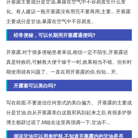
开塞露主要成分是甘油,暴露在空气中不容易发生什么变
化。有人建议一瓶开塞露没有用完不要再用,主要... 开塞露
主要成分是甘油,暴露在空气中不容易发。
经常便秘，可以长期用开塞露通便吗?
开塞露,对于很多便秘患者来说,相信一定不陌生,开塞露还
真是特效药,可解救大便干燥于一时,效果相当不错。但长时
期使用就有问题了。一直在用开塞露的你,你知... 开。
开露塞可以美白吗?
写在前面:不要迷信任何形式的美白偏方。 开塞露的主要成
分是甘油,自从开塞露美白这股邪风刮起来之后,有很多护肤
博主都辟过谣了,M姐在这里再强调一下,甘油不...
据说甘油可以用来护肤,不知道开塞露内的甘油是否