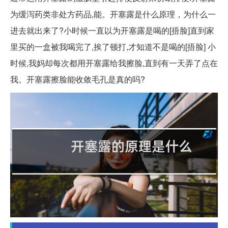
为缓泻药类非处方药品,能。开塞露是什么原理，为什么一
进去就出来了?小时候一直以为开塞露是喝的[捂脸]直到家
里买的一盒被我喝完了,挨了顿打,才知道不是喝的[捂脸] 小
时候,我妈却每次都用开塞露给我擦脸,直到有一天弄了点在
我。开塞露擦脸能收敛毛孔是真的吗?