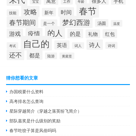
寓意
很多人
手机
工作
年龄
宝宝
春节
攻略
时间
新年
技能
梦幻西游
春节期间
汤圆
是一个
温度
的人
疫情
游戏
的是
红包
礼物
自己的
诗人
英语
诗词
考试
词人
还不
都是
陆游
黄庭坚
猜你想看的文章
办国税要什么资料
高考排名怎么查询
星际穿越简介（穿越之落英纷飞简介）
部队嘉奖是什么级别的奖励
春节吃饺子算是风俗吗吗