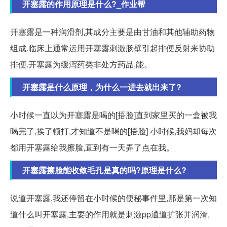
开塞露的作用原理是什么?_作业帮
开塞露是一种润滑剂,其成分主要是由甘油和其他辅助药物
组成.临床上通常运用开塞露刺激肠壁引起排便反射来协助
排便.开塞露为缓泻药类非处方药品,能。
开塞露是什么原理，为什么一进去就出来了?
小时候一直以为开塞露是喝的[捂脸]直到家里买的一盒被我
喝完了,挨了顿打,才知道不是喝的[捂脸] 小时候,我妈却每次
都用开塞露给我擦脸,直到有一天弄了点在我。
开塞露擦脸能收敛毛孔是真的吗?原理是什么?
说道开塞露,我还停留在小时候的便秘事件里,那是第一次知
道什么叫开塞露,主要的作用就是刺激pp通道扩张并润滑,