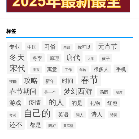
标签
元宵节
习俗
专业
中国
你可以
亲戚
冬天
唐代
冬季
原理
孩子
大学
宋代
寓意
很多人
手机
工作
年龄
宝宝
春节
攻略
时间
新年
技能
梦幻西游
春节期间
汤圆
是一个
温度
的人
疫情
游戏
的是
红包
礼物
自己的
诗人
英语
诗词
考试
词人
还不
都是
陆游
黄庭坚