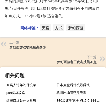
天宫的加点方式很多,对于群P,单P,高等级,低等级,任务(抓
鬼,节日任务等),师门,压镖打图等各个方面都有不同的最佳
加点方式。 1: 2体2耐1敏:适合群P,。
网络标签：
天宫
方式
梦幻西游
上一篇
梦幻西游双极限最高多少
下一篇
梦幻西游老王攻击技能加点
相关问题
来宾人过年吃什么菜
日本崩盘后什么最赚钱
psn奖杯攻略
杭州吃汤圆还是元宵
缎光口红是什么意思
360极速浏览器 V8.5.0.144 官方版（360极速浏览器 V8.5.0.144 官方版功能简介）