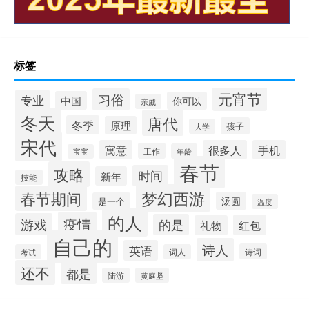
标签
元宵节
习俗
专业
中国
你可以
亲戚
冬天
唐代
冬季
原理
孩子
大学
宋代
寓意
很多人
手机
工作
年龄
宝宝
春节
攻略
时间
新年
技能
梦幻西游
春节期间
汤圆
是一个
温度
的人
疫情
游戏
的是
红包
礼物
自己的
诗人
英语
诗词
考试
词人
还不
都是
陆游
黄庭坚