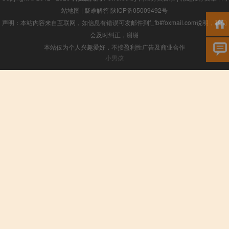
站地图
|
疑难解答
陕ICP备05009492号
声明：本站内容来自互联网，如信息有错误可发邮件到f_fb#foxmail.com说明，我们
会及时纠正，谢谢
本站仅为个人兴趣爱好，不接盈利性广告及商业合作
小男孩