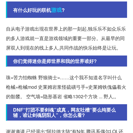
游戏
有什么好玩的联机
?
自从电子游戏出现在世界上的那一刻起,独乐乐不如众乐乐
的多人游戏就一直是游戏领域的重要一部分。从最早的同
屏双人到现在的线上多人,共同作战的快乐始终是让玩。
你们觉得迷你是师世界和我的世界谁好?
珠=苦力怕蜘蛛 野狼骑士=……这个我不知道名字叫什么
枪械=枪械mod 史莱姆岩浆怪硫磺弓手=史莱姆铁傀儡着火
的骷髅。 空气墙=隐形基岩 省略1302个方块 ... 野人,。
DNF“打团不要剑魂”成真，网友吐槽“要么纯要么
辅，谁让剑魂阴阳人”，你怎么看?
谢谢邀请,已经退出“阿拉德大陆”有N年,腾讯系偶尔LOL还