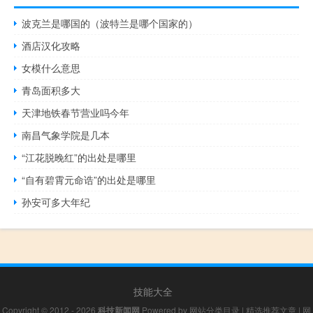
波克兰是哪国的（波特兰是哪个国家的）
酒店汉化攻略
女模什么意思
青岛面积多大
天津地铁春节营业吗今年
南昌气象学院是几本
“江花脱晚红”的出处是哪里
“自有碧霄元命诰”的出处是哪里
孙安可多大年纪
技能大全
Copyright © 2012 - 2026
科技新闻网
Powered by
网站分类目录
|
精选推荐文章
|
网