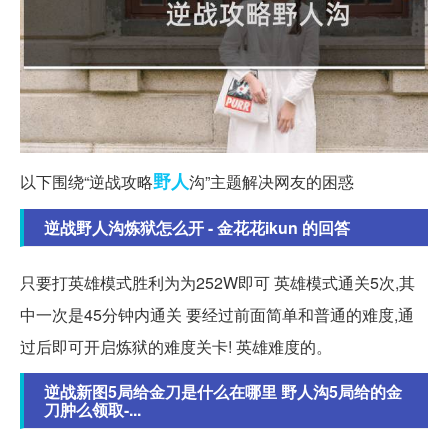
野人
以下围绕“逆战攻略
沟”主题解决网友的困惑
逆战野人沟炼狱怎么开 - 金花花ikun 的回答
只要打英雄模式胜利为为252W即可 英雄模式通关5次,其
中一次是45分钟内通关 要经过前面简单和普通的难度,通
过后即可开启炼狱的难度关卡! 英雄难度的。
逆战新图5局给金刀是什么在哪里 野人沟5局给的金
刀肿么领取-...