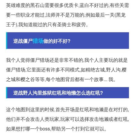
英雄难度的黑石山需要很多优质卡,蓝白不好过的,有些关需
要一些职业才能过,法师并不是万能的,例如最后一关(黑龙
王子),我知道能过的只有圣骑士和疲劳。
猎场
逆战僵尸
做的好不好?
我个人觉得僵尸猎场还是非常不错的,我个人主要玩的就是
僵尸猎场,它里面还有许多不同模式,如精绝古城,野人沟,樱
之城和樱之谷等等,每个地图背后都有一个故事... 我。
逆战野人沟里炼狱红吼和地懒怎么选红吼?
这个地图到这里的时候,首先开场是红吼和地濑是在对打的,
他们并不会攻击人类玩家,玩家可以选择攻击地濑或者红吼,
如果想打哪一个boss,帮助另一个打到它就可以。