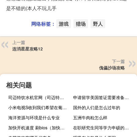
是不错的(本人不玩儿手
网络标签：
游戏
猎场
野人
上一篇
连消星星攻略12
下一篇
傀儡沙场攻略
相关问题
司迈特饮水机官网（司迈特净水器）
申请留学美国签证需要准备哪些资料
小米电视S收到我们希望在葡萄牙看到的两款新智能电视
国外的人们是怎么过年的
海洋资源与环境是什么专业
五洲牛肉粒怎么样
加快开机速度 刷bios（加快开机速度）
在职研究生同等学力申硕的报名区分