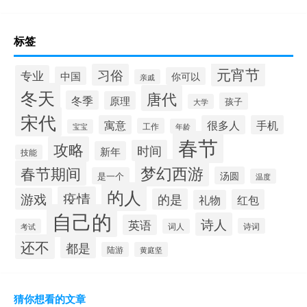
标签
元宵节
习俗
专业
中国
你可以
亲戚
冬天
唐代
冬季
原理
孩子
大学
宋代
寓意
很多人
手机
工作
年龄
宝宝
春节
攻略
时间
新年
技能
梦幻西游
春节期间
汤圆
是一个
温度
的人
疫情
游戏
的是
红包
礼物
自己的
诗人
英语
诗词
考试
词人
还不
都是
陆游
黄庭坚
猜你想看的文章