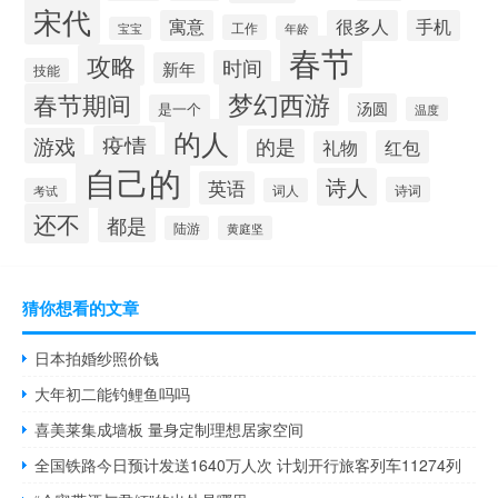
宋代
寓意
很多人
手机
工作
年龄
宝宝
春节
攻略
时间
新年
技能
梦幻西游
春节期间
汤圆
是一个
温度
的人
疫情
游戏
的是
红包
礼物
自己的
诗人
英语
诗词
考试
词人
还不
都是
陆游
黄庭坚
猜你想看的文章
日本拍婚纱照价钱
大年初二能钓鲤鱼吗吗
喜美莱集成墙板 量身定制理想居家空间
全国铁路今日预计发送1640万人次 计划开行旅客列车11274列