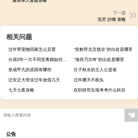
最简单大冒险攻略
下一篇
无尽 沙滩 攻略
相关问题
过年带宠物回家怎么安置
“投豺畀北言犹在”的出处是哪里
分居2年一方不同意离婚如何解决
“海祲乃尔奇”的出处是哪里
形成甲亢的原因有哪些
庄子秋水的主人公是谁
迁安正大管业过年放假几天
过年哪天不梳头
七天七夜攻略
在职研究生报考考什么科目
☚
公告