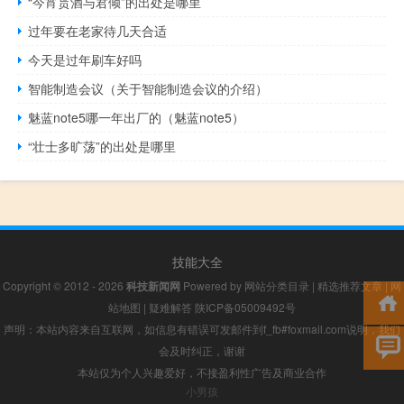
“今宵贳酒与君倾”的出处是哪里
过年要在老家待几天合适
今天是过年刷车好吗
智能制造会议（关于智能制造会议的介绍）
魅蓝note5哪一年出厂的（魅蓝note5）
“壮士多旷荡”的出处是哪里
技能大全
Copyright © 2012 - 2026
科技新闻网
Powered by
网站分类目录
|
精选推荐文章
|
网
站地图
|
疑难解答
陕ICP备05009492号
声明：本站内容来自互联网，如信息有错误可发邮件到f_fb#foxmail.com说明，我们
会及时纠正，谢谢
本站仅为个人兴趣爱好，不接盈利性广告及商业合作
小男孩