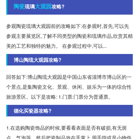
陶瓷
大观园
琉璃
攻略?
参观陶瓷琉璃大观园前的攻略如下:在参观时,首先,可以先
参观主要展览区,了解不同类型的陶瓷和琉璃作品,欣赏其精
美的工艺和独特的魅力。 在参观过程中,可以...
博山陶琉大观园攻略?
回答如下:博山陶琉大观园是中国山东省淄博市博山区的一
个景点,是集陶瓷文化、景观、休闲、娱乐为一体的综合性
旅游景区。以下是攻略: 1.门票:门票分为普通票。
德化买瓷器攻略?
1.在选购陶瓷饰品的时候,要看看表面是否有破损,有无斑
点、气泡等。然后把瓷制品放在手掌上,用手指或是小物件