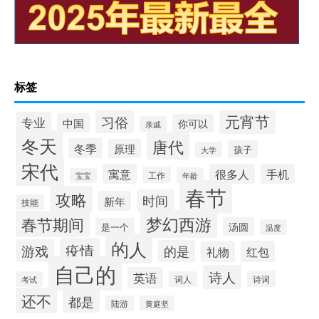
标签
元宵节
习俗
专业
中国
你可以
亲戚
冬天
唐代
冬季
原理
孩子
大学
宋代
寓意
很多人
手机
工作
年龄
宝宝
春节
攻略
时间
新年
技能
梦幻西游
春节期间
汤圆
是一个
温度
的人
疫情
游戏
的是
红包
礼物
自己的
诗人
英语
诗词
考试
词人
还不
都是
陆游
黄庭坚