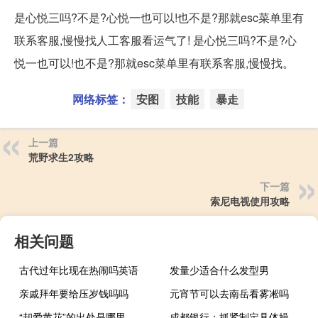
是心悦三吗?不是?心悦一也可以!也不是?那就esc菜单里有
联系客服,慢慢找人工客服看运气了! 是心悦三吗?不是?心
悦一也可以!也不是?那就esc菜单里有联系客服,慢慢找。
网络标签：
安图
技能
暴走
上一篇
荒野求生2攻略
下一篇
索尼电视使用攻略
相关问题
古代过年比现在热闹吗英语
发量少适合什么发型男
亲戚拜年要给压岁钱吗吗
元宵节可以去南岳看雾凇吗
“却爱黄花”的出处是哪里
成都银行：抓紧制定具体操作细则 尽快开展降低存量首套住房贷款利率工作