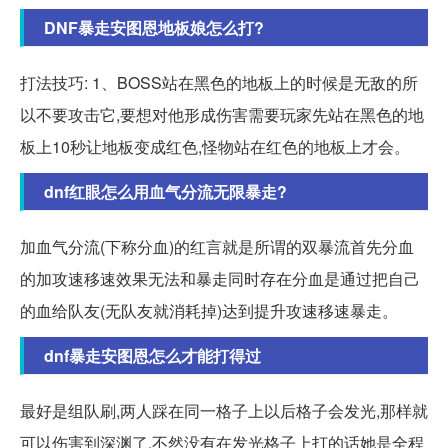
DNF暴走安图恩地板娘怎么打?
打法技巧: 1、BOSS站在黑色的地板上的时候是无敌的所
以不要攻击它,要想对他形成伤害需要玩家先站在黑色的地
板上10秒让地板变成红色,怪物站在红色的地板上才会。
dnf红眼怎么用血气分流无限暴走?
加血气分流(下称分血)的红言就是所谓的双暴流首先分血
的加攻速移速效果无法和暴走同时存在分血是通过把自己
的血给队友(无队友就消耗掉)达到提升攻速移速暴走。
dnf暴走安图恩怎么才能打得过
最好是组队刷,两人踩在同一格子上以后格子会发光,那样就
可以伤害到深渊了,不然没有在发光格子上打的话她是全程