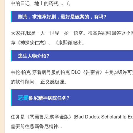
中的日记、地上的药瓶,... 《。
剧荒，求推荐好剧，最好是破案的，有吗?
大家好,我是一人一世界一拾一悟空。很高兴能够回答这个
荐《神探狄仁杰》、《康熙微服出。
逃生人物介绍?
韦伦·帕克 穿着病号服的帕克 DLC《告密者》主角,3级许
的软件顾问。 正义感极强。
恶霸
鲁尼精神病院任务?
任务是《恶霸鲁尼:奖学金版》(Bad Dudes: Scholarshi
需要前往恶霸鲁尼精神...