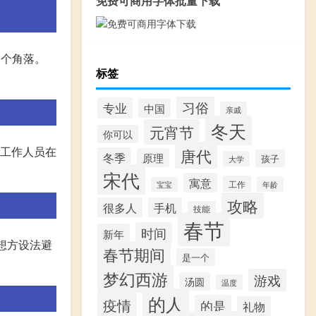
免费可商用字体批量下载
各个角落。
标签
习俗
专业
中国
亲戚
冬天
元宵节
你可以
或工作人员在
唐代
冬季
原理
孩子
大学
宋代
寓意
工作
年龄
宝宝
攻略
很多人
手机
技能
春节
时间
新年
想方设法避
春节期间
是一个
梦幻西游
游戏
汤圆
温度
的人
疫情
的是
礼物