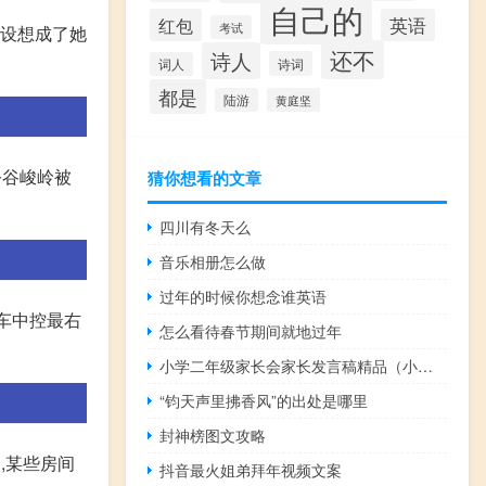
自己的
红包
英语
考试
己设想成了她
还不
诗人
诗词
词人
都是
陆游
黄庭坚
公谷峻岭被
猜你想看的文章
四川有冬天么
音乐相册怎么做
过年的时候你想念谁英语
汽车中控最右
怎么看待春节期间就地过年
小学二年级家长会家长发言稿精品（小学二年级家长会 家长发言稿）
“钧天声里拂香风”的出处是哪里
封神榜图文攻略
,某些房间
抖音最火姐弟拜年视频文案