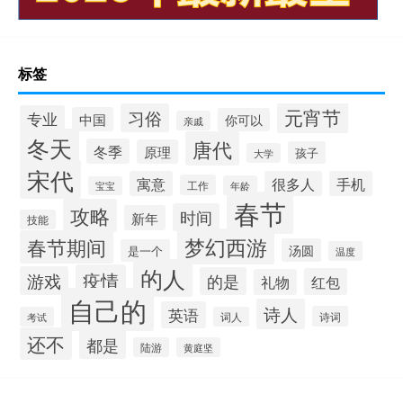
标签
元宵节
习俗
专业
中国
你可以
亲戚
冬天
唐代
冬季
原理
孩子
大学
宋代
寓意
很多人
手机
工作
年龄
宝宝
春节
攻略
时间
新年
技能
梦幻西游
春节期间
汤圆
是一个
温度
的人
疫情
游戏
的是
红包
礼物
自己的
诗人
英语
诗词
考试
词人
还不
都是
陆游
黄庭坚