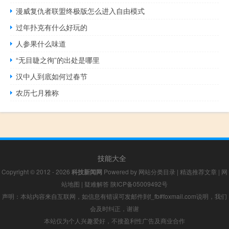
漫威复仇者联盟终极版怎么进入自由模式
过年扑克有什么好玩的
人参果什么味道
“无目睫之徇”的出处是哪里
汉中人到底如何过春节
农历七月雅称
技能大全
Copyright © 2012 - 2026
科技新闻网
Powered by
网站分类目录
|
精选推荐文章
|
网
站地图
|
疑难解答
陕ICP备05009492号
声明：本站内容来自互联网，如信息有错误可发邮件到f_fb#foxmail.com说明，我们
会及时纠正，谢谢
本站仅为个人兴趣爱好，不接盈利性广告及商业合作