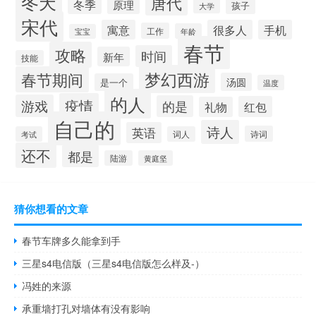
冬天
唐代
冬季
原理
孩子
大学
宋代
寓意
很多人
手机
工作
年龄
宝宝
春节
攻略
时间
新年
技能
梦幻西游
春节期间
汤圆
是一个
温度
的人
疫情
游戏
的是
红包
礼物
自己的
诗人
英语
诗词
考试
词人
还不
都是
陆游
黄庭坚
猜你想看的文章
春节车牌多久能拿到手
三星s4电信版（三星s4电信版怎么样及-）
冯姓的来源
承重墙打孔对墙体有没有影响