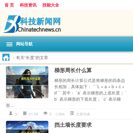
首 页
科技资讯
技能大全
网站导航
>
有关“长度”的文章
梯形周长什么算
梯形的周长计算公式是将梯形的四条边
长相加，具体如下： ```L = a + b + c +
d``` 其中： `a` 表示梯形的上底长度； `
b` 表示梯形的下底长度； `c` 表示梯
形...
tx
01-09
0
694
文章列表
挡土墙长度要求