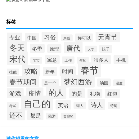
标签
元宵节
习俗
专业
中国
你可以
亲戚
冬天
唐代
冬季
原理
孩子
大学
宋代
寓意
很多人
手机
工作
年龄
宝宝
春节
攻略
时间
新年
技能
梦幻西游
春节期间
汤圆
是一个
温度
的人
疫情
游戏
的是
红包
礼物
自己的
诗人
英语
诗词
考试
词人
还不
都是
陆游
黄庭坚
猜你想看的文章