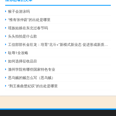
猴子会游泳吗
“惟有张仲蔚”的出处是哪里
瑶族姑娘在东北过春节吗
头头拍拍是什么歌
工信部部长金壮龙：培育“北斗+”新模式新业态 促进形成新质生产力
耻辱1全攻略
如何选择征收品目
滁州学院有哪些国家特色专业
恶乌贼的贼怎么写（恶乌贼）
“荆王奏曲楚妃叹”的出处是哪里