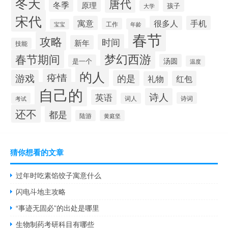
冬天
唐代
冬季
原理
孩子
大学
宋代
寓意
很多人
手机
工作
年龄
宝宝
春节
攻略
时间
新年
技能
梦幻西游
春节期间
汤圆
是一个
温度
的人
疫情
游戏
的是
红包
礼物
自己的
诗人
英语
诗词
考试
词人
还不
都是
陆游
黄庭坚
猜你想看的文章
过年时吃素馅饺子寓意什么
闪电斗地主攻略
“事迹无固必”的出处是哪里
生物制药考研科目有哪些