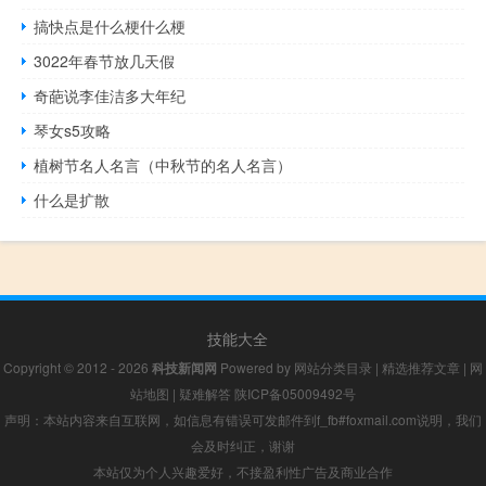
搞快点是什么梗什么梗
3022年春节放几天假
奇葩说李佳洁多大年纪
琴女s5攻略
植树节名人名言（中秋节的名人名言）
什么是扩散
技能大全
Copyright © 2012 - 2026
科技新闻网
Powered by
网站分类目录
|
精选推荐文章
|
网
站地图
|
疑难解答
陕ICP备05009492号
声明：本站内容来自互联网，如信息有错误可发邮件到f_fb#foxmail.com说明，我们
会及时纠正，谢谢
本站仅为个人兴趣爱好，不接盈利性广告及商业合作