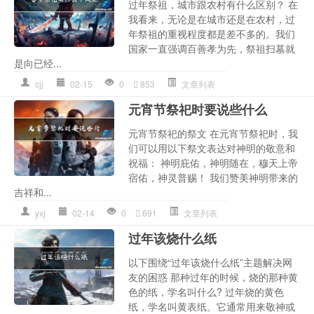
过年祭祖，城市跟农村有什么区别？ 在
我看来，无论是在城市还是在农村，过
年祭祖的重视程度都是差不多的。我们
国家一直强调百善孝为先，祭祖扫墓就
是向已经...
cjj
02-15
0
853
文章列表
元宵节祭祀时要说些什么
元宵节祭祀的祭文 在元宵节祭祀时，我
们可以用以下祭文表达对神明的敬意和
祝福： 神明庇佑，神明随在，穆天上帝
宿佑，神灵普赐！ 我们赞美神明带来的
吉祥和...
yxj
02-14
0
691
文章列表
过年该烧什么纸
以下围绕“过年该烧什么纸”主题解决网
友的困惑 那种过年的时候，烧的那种黄
色的纸，学名叫什么? 过年烧的黄色
纸，学名叫黄表纸。它通常用来敬神或