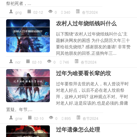
祭祀死者，...
gng
02-12
0
340
春节2024
农村人过年烧纸钱叫什么
以下围绕“农村人过年烧纸钱叫什么”主
题解决网友的困惑 为什么阴历大年三十
要给祖先烧纸? 感谢朋友的邀请! 非常赞
同其他朋友的回答,正值狗年三...
ncr
02-10
0
746
春节2024
过年为啥要看长辈的坟
过年要祭拜去世的老人，有人曾说平时
对老人好点，以后不必在老人坟前祭
拜，这种人对吗? 这种观点不对。平时
对老人好,这是应该的,也是必须的,毋庸
置疑。年节,...
gnw
02-10
0
895
春节2024
过年遗像怎么处理