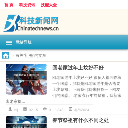
首 页
科技资讯
技能大全
网站导航
>
有关“祖先”的文章
回老家过年上坟好不好
回老家过年上坟好不好 很多人都面临着
一个困惑，那就是回老家过年是否需要
上坟祭祖。下面我们就来解答一下网友
们的困惑。 老家流行年前祭祖，我新家
离老家挺...
hlj
02-15
0
843
春节2024
春节祭祖有什么不同之处