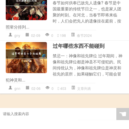
春节如何供奉已故先人遗像? 春节是中
国最重要的传统节日之一，也是家人团
聚的时刻。在河北，当春节即将来临
时，人们会把先人的遗像挂在庭前，按
照辈分排列...
gny
02-09
0
198
春节2024
过年哪些东西不能碰到
禁忌一：神像和祖先牌位 过年期间，神
像和祖先牌位都是神圣不可侵犯的。民
间传统认为，神像和祖先牌位是神灵和
祖先的居所，如果碰触它们，可能会冒
犯神灵和...
gnn
02-06
0
403
文章列表
☚