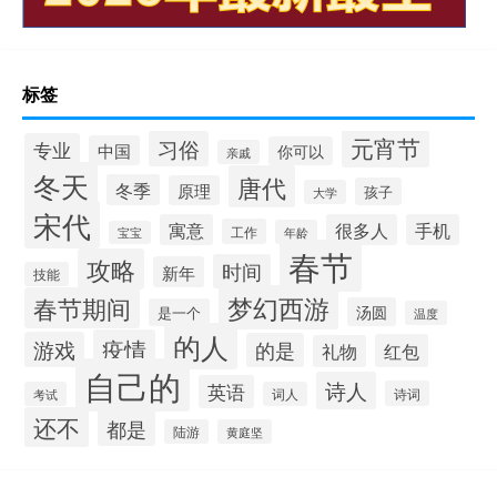
标签
元宵节
习俗
专业
中国
你可以
亲戚
冬天
唐代
冬季
原理
孩子
大学
宋代
寓意
很多人
手机
工作
年龄
宝宝
春节
攻略
时间
新年
技能
梦幻西游
春节期间
汤圆
是一个
温度
的人
疫情
游戏
的是
红包
礼物
自己的
诗人
英语
诗词
考试
词人
还不
都是
陆游
黄庭坚