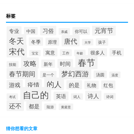
标签
元宵节
习俗
专业
中国
你可以
亲戚
冬天
唐代
冬季
原理
孩子
大学
宋代
寓意
很多人
手机
工作
年龄
宝宝
春节
攻略
时间
新年
技能
梦幻西游
春节期间
汤圆
是一个
温度
的人
疫情
游戏
的是
红包
礼物
自己的
诗人
英语
诗词
考试
词人
还不
都是
陆游
黄庭坚
猜你想看的文章