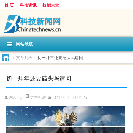
首 页
科技资讯
技能大全
网站导航
>
文章列表
>
初一拜年还要磕头吗请问
初一拜年还要磕头吗请问
文章列表
网友:
cyb
2024-02-11 14:04:26