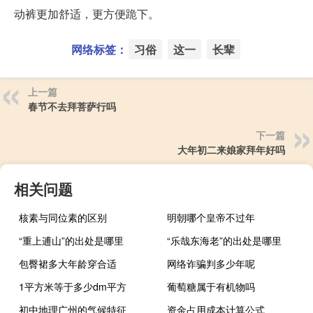
动裤更加舒适，更方便跪下。
网络标签：
习俗
这一
长辈
上一篇
春节不去拜菩萨行吗
下一篇
大年初二来娘家拜年好吗
相关问题
核素与同位素的区别
明朝哪个皇帝不过年
“重上逋山”的出处是哪里
“乐哉东海老”的出处是哪里
包臀裙多大年龄穿合适
网络诈骗判多少年呢
1平方米等于多少dm平方
葡萄糖属于有机物吗
初中地理广州的气候特征
资金占用成本计算公式