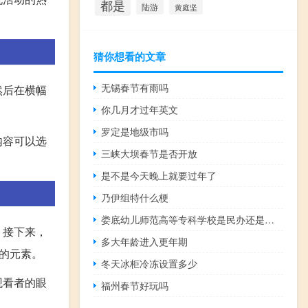
都是
陆游
黄庭坚
猜你想看的文章
无锡春节有雨吗
然后在横幅
你几月才过年英文
罗定是地级市吗
内容可以选
三峡大坝春节是否开放
是不是今天晚上就要过年了
乃伊组特什么梗
娄底幼儿师范高等专科学校是民办还是公办
。接下来，
多大年龄进入更年期
的元素。
冬天冰柜冷冻设置多少
观看者的眼
福州春节好玩吗