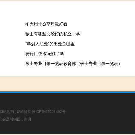
冬天用什么草坪最好看
鞍山有哪些比较好的私立中学
“羊裘人底处”的出处是哪里
骑行口诀 你记住了吗
硕士专业目录一览表教育部（硕士专业目录一览表）
网站地图
|
疑难解答
陕ICP备05009492号
，我们会及时纠正，谢谢