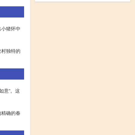
出小猪怀中
农村独特的
如意”。这
句精确的春