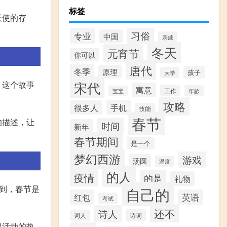
标签
天使的存
习俗
专业
中国
亲戚
冬天
元宵节
你可以
唐代
冬季
原理
孩子
大学
宋代
。这个故事
寓意
工作
年龄
宝宝
攻略
很多人
手机
技能
春节
的描述，让
时间
新年
春节期间
是一个
梦幻西游
游戏
汤圆
温度
的人
疫情
的是
礼物
到，春节是
自己的
红包
英语
考试
还不
诗人
诗词
词人
祝活动的热