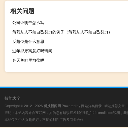
相关问题
公司证明书怎么写
羡慕别人不如自己努力的例子（羡慕别人不如自己努力）
反越位是什么意思
过年掉牙寓意好吗请问
冬天鱼缸里放盐吗
技能大全
Copyright © 2012 - 2026
科技新闻网
Powered by
网站分类目录
|
精选推荐文章
|
声明：本站内容来自互联网，如信息有错误可发邮件到f_fb#foxmail.com说明
本站仅为个人兴趣爱好，不接盈利性广告及商业合作