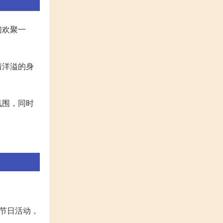
们欢聚一
情洋溢的身
氛围，同时
节日活动，