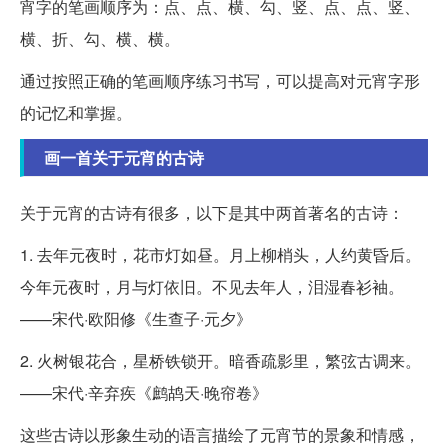
宵字的笔画顺序为：点、点、横、勾、竖、点、点、竖、
横、折、勾、横、横。
通过按照正确的笔画顺序练习书写，可以提高对元宵字形
的记忆和掌握。
画一首关于元宵的古诗
关于元宵的古诗有很多，以下是其中两首著名的古诗：
1. 去年元夜时，花市灯如昼。月上柳梢头，人约黄昏后。
今年元夜时，月与灯依旧。不见去年人，泪湿春衫袖。
——宋代·欧阳修《生查子·元夕》
2. 火树银花合，星桥铁锁开。暗香疏影里，繁弦古调来。
——宋代·辛弃疾《鹧鸪天·晚帘卷》
这些古诗以形象生动的语言描绘了元宵节的景象和情感，