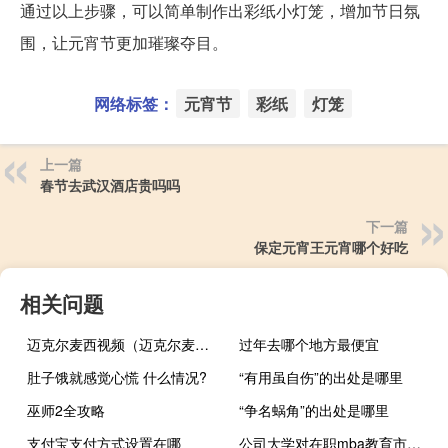
通过以上步骤，可以简单制作出彩纸小灯笼，增加节日氛
围，让元宵节更加璀璨夺目。
网络标签：
元宵节
彩纸
灯笼
上一篇
春节去武汉酒店贵吗吗
下一篇
保定元宵王元宵哪个好吃
相关问题
迈克尔麦西视频（迈克尔麦西）
过年去哪个地方最便宜
肚子饿就感觉心慌 什么情况?
“有用虽自伤”的出处是哪里
巫师2全攻略
“争名蜗角”的出处是哪里
支付宝支付方式设置在哪
公司大学对在职mba教育市场的影响