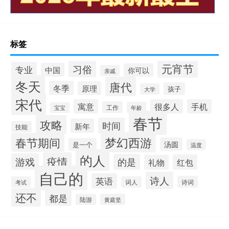
标签
元宵节
习俗
专业
中国
你可以
亲戚
冬天
唐代
冬季
原理
孩子
大学
宋代
寓意
很多人
手机
工作
年龄
宝宝
春节
攻略
时间
新年
技能
梦幻西游
春节期间
汤圆
是一个
温度
的人
疫情
游戏
的是
红包
礼物
自己的
诗人
英语
诗词
考试
词人
还不
都是
陆游
黄庭坚