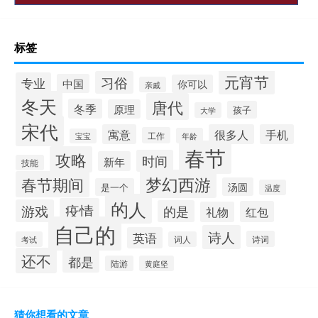
标签
元宵节
习俗
专业
中国
你可以
亲戚
冬天
唐代
冬季
原理
孩子
大学
宋代
寓意
很多人
手机
工作
年龄
宝宝
春节
攻略
时间
新年
技能
梦幻西游
春节期间
汤圆
是一个
温度
的人
疫情
游戏
的是
红包
礼物
自己的
诗人
英语
诗词
考试
词人
还不
都是
陆游
黄庭坚
猜你想看的文章