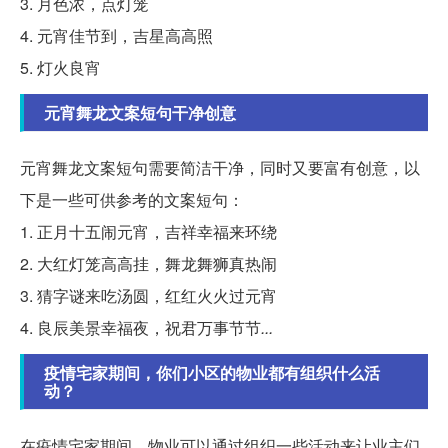
3. 月色浓，点灯笼
4. 元宵佳节到，吉星高高照
5. 灯火良宵
元宵舞龙文案短句干净创意
元宵舞龙文案短句需要简洁干净，同时又要富有创意，以
下是一些可供参考的文案短句：
1. 正月十五闹元宵，吉祥幸福来环绕
2. 大红灯笼高高挂，舞龙舞狮真热闹
3. 猜字谜来吃汤圆，红红火火过元宵
4. 良辰美景幸福夜，祝君万事节节
...
疫情宅家期间，你们小区的物业都有组织什么活
动？
在疫情宅家期间，物业可以通过组织一些活动来让业主们