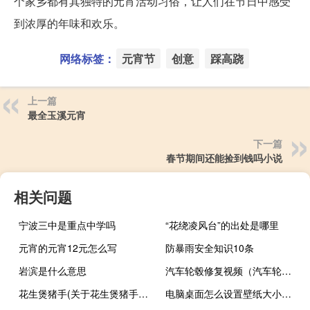
个家乡都有其独特的元宵活动习俗，让人们在节日中感受
到浓厚的年味和欢乐。
网络标签：
元宵节
创意
踩高跷
上一篇
最全玉溪元宵
下一篇
春节期间还能捡到钱吗小说
相关问题
宁波三中是重点中学吗
“花绕凌风台”的出处是哪里
元宵的元宵12元怎么写
防暴雨安全知识10条
岩滨是什么意思
汽车轮毂修复视频（汽车轮毂修复）
花生煲猪手(关于花生煲猪手简述)
电脑桌面怎么设置壁纸大小（电脑桌面怎么设置壁纸）