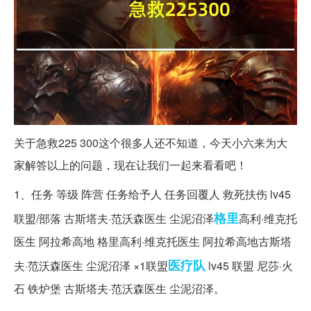
关于急救225 300这个很多人还不知道，今天小六来为大
家解答以上的问题，现在让我们一起来看看吧！
1、任务 等级 阵营 任务给予人 任务回覆人 救死扶伤 lv45
格里
联盟/部落 古斯塔夫·范沃森医生 尘泥沼泽
高利·维克托
医生 阿拉希高地 格里高利·维克托医生 阿拉希高地古斯塔
医疗队
夫·范沃森医生 尘泥沼泽 ×1联盟
lv45 联盟 尼莎·火
石 铁炉堡 古斯塔夫·范沃森医生 尘泥沼泽。