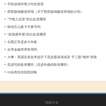
手机游戏对青少年的危害
西双版纳隧道坍塌（关于西双版纳隧道坍塌的介绍）
“宁唯入后堂”的出处是哪里
移动怎么换卡不换号码
“杖策拥羊裘”的出处是哪里
头围正常是多大年龄
自考金融管理有用吗
大摩：美国实质息率趋升下高息股表现优异 予三股“增持”评级
高进写的歌有哪些（高进作曲的歌有哪些）
ro仙境传说拍照攻略
技能大全