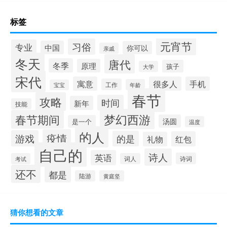
标签
元宵节
习俗
专业
中国
你可以
亲戚
冬天
唐代
冬季
原理
孩子
大学
宋代
寓意
很多人
手机
工作
年龄
宝宝
春节
攻略
时间
新年
技能
梦幻西游
春节期间
汤圆
是一个
温度
的人
疫情
游戏
的是
红包
礼物
自己的
诗人
英语
诗词
考试
词人
还不
都是
陆游
黄庭坚
猜你想看的文章