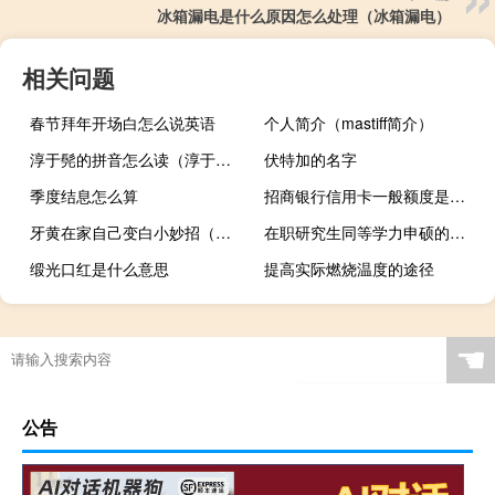
冰箱漏电是什么原因怎么处理（冰箱漏电）
相关问题
春节拜年开场白怎么说英语
个人简介（mastiff简介）
淳于髡的拼音怎么读（淳于髡读音）
伏特加的名字
季度结息怎么算
招商银行信用卡一般额度是多少
牙黄在家自己变白小妙招（牙齿黄了还能刷白吗）
在职研究生同等学力申硕的报名区分
缎光口红是什么意思
提高实际燃烧温度的途径
☚
公告