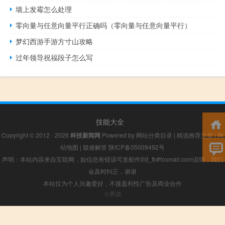
墙上发霉怎么处理
零向量与任意向量平行正确吗（零向量与任意向量平行）
梦幻西游手游方寸山攻略
过年领导祝福段子怎么写
技能大全
Copyright © 2012 - 2026
科技新闻网
Powered by
网站分类目录
|
精选推荐文章
|
网
站地图
|
疑难解答
陕ICP备05009492号
声明：本站内容来自互联网，如信息有错误可发邮件到f_fb#foxmail.com说明，我们
会及时纠正，谢谢
本站仅为个人兴趣爱好，不接盈利性广告及商业合作
小男孩