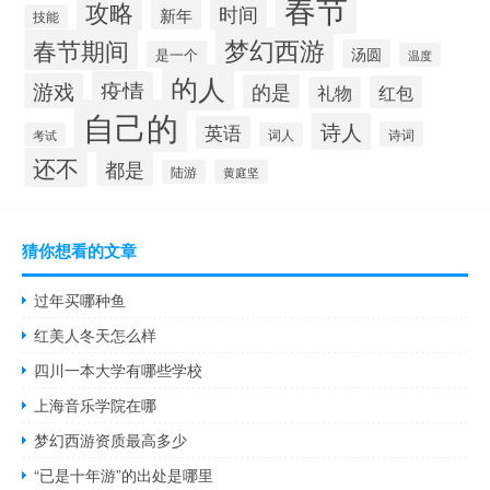
春节
攻略
时间
新年
技能
梦幻西游
春节期间
汤圆
是一个
温度
的人
疫情
游戏
的是
红包
礼物
自己的
诗人
英语
诗词
考试
词人
还不
都是
陆游
黄庭坚
猜你想看的文章
过年买哪种鱼
红美人冬天怎么样
四川一本大学有哪些学校
上海音乐学院在哪
梦幻西游资质最高多少
“已是十年游”的出处是哪里