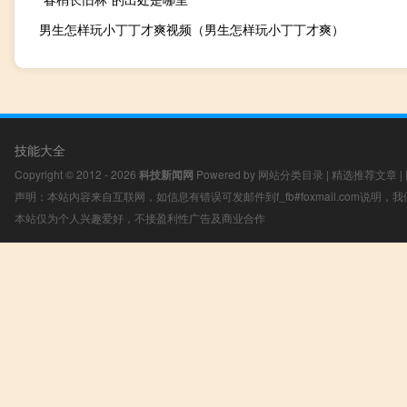
男生怎样玩小丁丁才爽视频（男生怎样玩小丁丁才爽）
技能大全
Copyright © 2012 - 2026
科技新闻网
Powered by
网站分类目录
|
精选推荐文章
|
声明：本站内容来自互联网，如信息有错误可发邮件到f_fb#foxmail.com说明
本站仅为个人兴趣爱好，不接盈利性广告及商业合作