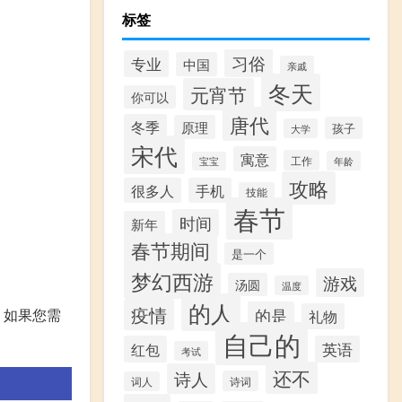
标签
习俗
专业
中国
亲戚
冬天
元宵节
你可以
唐代
冬季
原理
孩子
大学
宋代
寓意
工作
年龄
宝宝
攻略
很多人
手机
技能
春节
时间
新年
春节期间
是一个
梦幻西游
游戏
汤圆
温度
的人
疫情
的是
。如果您需
礼物
自己的
红包
英语
考试
还不
诗人
诗词
词人