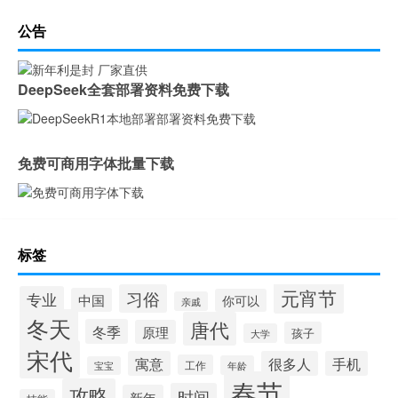
公告
DeepSeek全套部署资料免费下载
免费可商用字体批量下载
标签
元宵节
习俗
专业
中国
你可以
亲戚
冬天
唐代
冬季
原理
孩子
大学
宋代
寓意
很多人
手机
工作
年龄
宝宝
春节
攻略
时间
新年