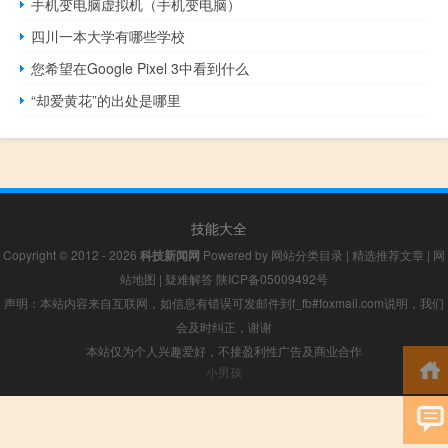
手机变电脑虚拟机（手机变电脑）
四川一本大学有哪些学校
您希望在Google Pixel 3中看到什么
“却爱黄花”的出处是哪里
技能大全
Copyright © 2012 - 2026
科技新闻网
Powered by
网站分类目录
|
精选推荐文章
|
网
站地图
|
疑难解答
陕ICP备05009492号
声明：本站内容来自互联网，如信息有错误可发邮件到f_fb#foxmail.com说明，我们
会及时纠正，谢谢
本站仅为个人兴趣爱好，不接盈利性广告及商业合作
小男孩