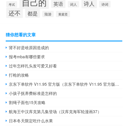
自己的
诗人
英语
诗词
考试
词人
还不
都是
陆游
黄庭坚
猜你想看的文章
肾不好是啥原因造成的
报考mba有哪些要求
过年怎样扎头发可爱又好看
打枪的攻略
京东下单软件 V11.95 官方版（京东下单软件 V11.95 官方版功能简介）
小孩子抚养费标准是怎样的
割绳子面包15关攻略
航海王中汉库克第几集登场（汉库克海军轮漫画37）
日本冬天限定吃什么水果