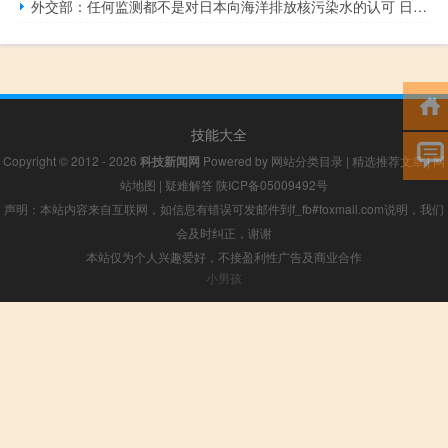
外交部：任何监测都不是对日本向海洋排放核污染水的认可 日本应立即停止
技能大全
Copyright © 2012 - 2026
科技新闻网
Powered by
网站分类目录
|
精选推荐文章
|
网
站地图
|
疑难解答
陕ICP备05009492号
声明：本站内容来自互联网，如信息有错误可发邮件到f_fb#foxmail.com说明，我们
会及时纠正，谢谢
本站仅为个人兴趣爱好，不接盈利性广告及商业合作
小男孩