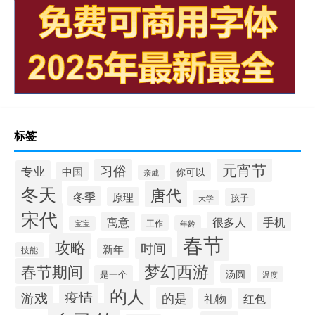
标签
元宵节
习俗
专业
中国
你可以
亲戚
冬天
唐代
冬季
原理
孩子
大学
宋代
寓意
很多人
手机
工作
年龄
宝宝
春节
攻略
时间
新年
技能
梦幻西游
春节期间
汤圆
是一个
温度
的人
疫情
游戏
的是
红包
礼物