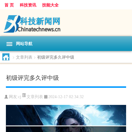
首 页
科技资讯
技能大全
网站导航
>
文章列表
>
初级评完多久评中级
初级评完多久评中级
文章列表
网友:
cj
2024-12-17 02:34:32