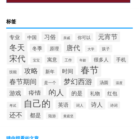
标签
元宵节
习俗
专业
中国
你可以
亲戚
冬天
唐代
冬季
原理
孩子
大学
宋代
寓意
很多人
手机
工作
年龄
宝宝
春节
攻略
时间
新年
技能
梦幻西游
春节期间
汤圆
是一个
温度
的人
疫情
游戏
的是
红包
礼物
自己的
诗人
英语
诗词
考试
词人
还不
都是
陆游
黄庭坚
猜你想看的文章