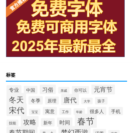
标签
元宵节
习俗
专业
中国
你可以
亲戚
冬天
唐代
冬季
原理
孩子
大学
宋代
寓意
很多人
手机
工作
年龄
宝宝
春节
攻略
时间
新年
技能
梦幻西游
春节期间