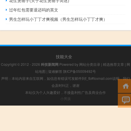
花生煲猪手(关于花生煲猪手简述)
过年红包需要退还吗的英文
男生怎样玩小丁丁才爽视频（男生怎样玩小丁丁才爽）
技能大全
Copyright © 2012 - 2026
科技新闻网
Powered by
网站分类目录
|
精选推荐文章
|
网
站地图
|
疑难解答
陕ICP备05009492号
声明：本站内容来自互联网，如信息有错误可发邮件到f_fb#foxmail.com说明，我们
会及时纠正，谢谢
本站仅为个人兴趣爱好，不接盈利性广告及商业合作
小男孩