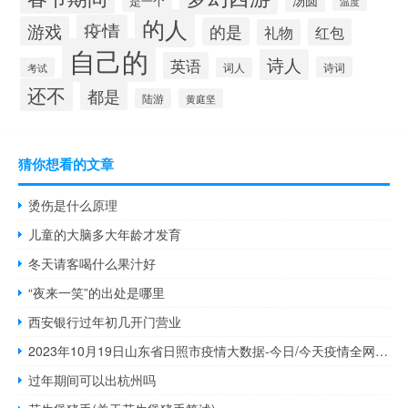
汤圆
是一个
温度
的人
疫情
游戏
的是
红包
礼物
自己的
诗人
英语
诗词
考试
词人
还不
都是
陆游
黄庭坚
猜你想看的文章
烫伤是什么原理
儿童的大脑多大年龄才发育
冬天请客喝什么果汁好
“夜来一笑”的出处是哪里
西安银行过年初几开门营业
2023年10月19日山东省日照市疫情大数据-今日/今天疫情全网搜索最新实时消息动态情况通知播报
过年期间可以出杭州吗