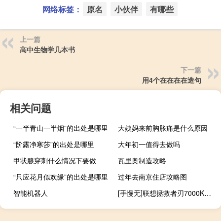
网络标签：
原名
小伙伴
有哪些
上一篇
高中生物学几本书
下一篇
用4个在在在在造句
相关问题
“一半青山一半烟”的出处是哪里
大姨妈来前胸胀痛是什么原因
“阶露净寒莎”的出处是哪里
大年初一值得去做吗
甲状腺穿刺什么情况下要做
瓦里奥制造攻略
“只应花月似欢缘”的出处是哪里
过年去南京住店攻略图
智能机器人
[手慢无]联想拯救者刃7000K游戏台式机电脑主机仅售6989元 到底什么情况嘞