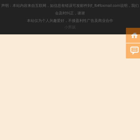
声明：本站内容来自互联网，如信息有错误可发邮件到f_fb#foxmail.com说明，我们
会及时纠正，谢谢
本站仅为个人兴趣爱好，不接盈利性广告及商业合作
小男孩