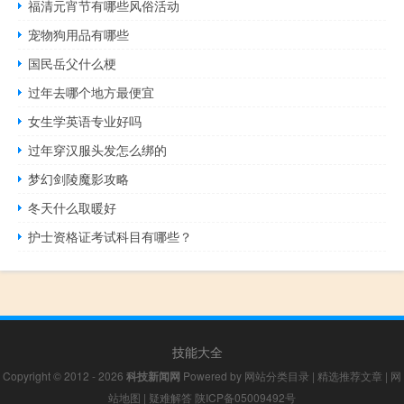
福清元宵节有哪些风俗活动
宠物狗用品有哪些
国民岳父什么梗
过年去哪个地方最便宜
女生学英语专业好吗
过年穿汉服头发怎么绑的
梦幻剑陵魔影攻略
冬天什么取暖好
护士资格证考试科目有哪些？
技能大全
Copyright © 2012 - 2026
科技新闻网
Powered by
网站分类目录
|
精选推荐文章
|
网
站地图
|
疑难解答
陕ICP备05009492号