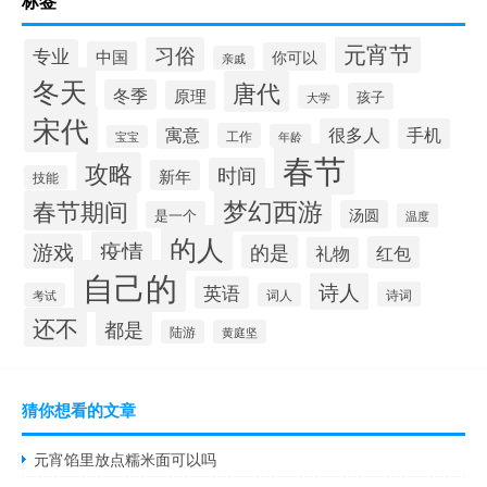
标签
元宵节
习俗
专业
中国
你可以
亲戚
冬天
唐代
冬季
原理
孩子
大学
宋代
寓意
很多人
手机
工作
年龄
宝宝
春节
攻略
时间
新年
技能
梦幻西游
春节期间
汤圆
是一个
温度
的人
疫情
游戏
的是
红包
礼物
自己的
诗人
英语
诗词
考试
词人
还不
都是
陆游
黄庭坚
猜你想看的文章
元宵馅里放点糯米面可以吗