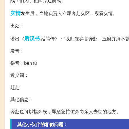
战士们为了祖国奔赴前线。
灾情
发生后，当地负责人立即奔赴灾区，察看灾情。
出处：
后汉书
语出《
·延笃传》：“以师丧弃官奔赴，五府并辟不就
发音：
拼音：bēn fù
近义词：
赶赴
其他信息：
奔赴也可以指奔丧，即急急忙忙奔向亲人去世的地方。
其他小伙伴的相似问题：