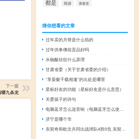
都是
陆游
黄庭坚
猜你想看的文章
过年卖的月饼是什么馅的
过年供奉佛祖贡品好吗
水杨酸祛痘什么原理
甘肃省委（关于甘肃省委的介绍）
“享晏粲千载相逢”的出处是哪里
下一篇
星标好友的功能（星标好友是什么意思）
指哪九条龙
关爱孩子的诗句
电脑蓝牙怎么连音响（电脑蓝牙怎么使用）
济宁是哪个市
东契奇和欧文共同出战球队4胜0负 东契奇本以为球队排名会很不错现在确实意料之外
）