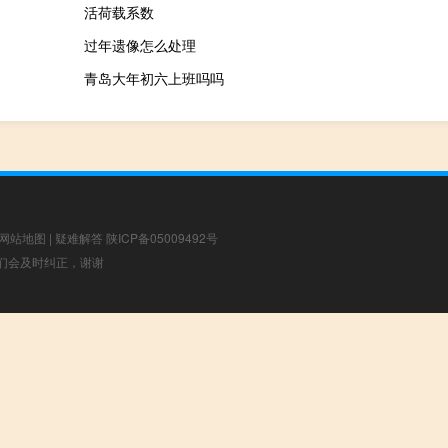
活荷载系数
过年遗像怎么处理
青岛大年初六上班吗吗
网站地图
|
疑难解答
陕ICP备05009492号
，我们会及时纠正，谢谢