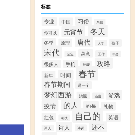
标签
习俗
专业
中国
亲戚
冬天
元宵节
你可以
唐代
冬季
原理
孩子
大学
宋代
寓意
工作
年龄
宝宝
攻略
很多人
手机
技能
春节
时间
新年
春节期间
是一个
梦幻西游
游戏
汤圆
温度
的人
疫情
的是
礼物
自己的
红包
英语
考试
还不
诗人
诗词
词人