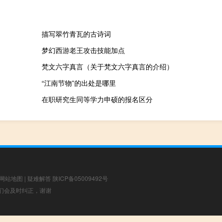
描写翠竹青瓦的古诗词
梦幻西游老王攻击技能加点
梵文六字真言（关于梵文六字真言的介绍）
“江南节物”的出处是哪里
在职研究生同等学力申硕的报名区分
网站地图
|
疑难解答
陕ICP备05009492号
，我们会及时纠正，谢谢