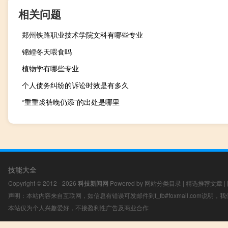
相关问题
郑州铁路职业技术学院文科有哪些专业
锦鲤冬天喂食吗
植物学有哪些专业
个人债务纠纷的诉讼时效是有多久
“重重裘裤晚仍添”的出处是哪里
技能大全
Copyright © 2012 - 2026
科技新闻网
Powered by
网站分类目录
|
精选推荐文章
|
声明：本站内容来自互联网，如信息有错误可发邮件到f_fb#foxmail.com说明
本站仅为个人兴趣爱好，不接盈利性广告及商业合作