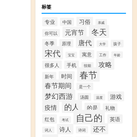
标签
习俗
专业
中国
亲戚
冬天
元宵节
你可以
唐代
冬季
原理
孩子
大学
宋代
寓意
工作
年龄
宝宝
攻略
很多人
手机
技能
春节
时间
新年
春节期间
是一个
梦幻西游
游戏
汤圆
温度
的人
疫情
的是
礼物
自己的
红包
英语
考试
还不
诗人
诗词
词人